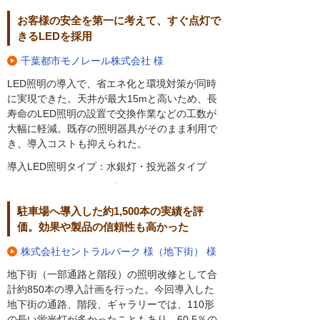
お客様の安全を第一に考えて、すぐ点灯で
きるLEDを採用
千葉都市モノレール株式会社 様
LED照明の導入で、省エネ化と環境対策が同時
に実現できた。天井が最大15mと高いため、長
寿命のLED照明の設置で交換作業などの工数が
大幅に軽減。既存の照明器具がそのまま利用で
き、導入コストも抑えられた。
導入LED照明タイプ：水銀灯・投光器タイプ
駐車場へ導入した約1,500本の実績を評
価。効果や製品の信頼性も高かった
株式会社セントラルパーク 様（地下街） 様
地下街（一部通路と階段）の照明改修として合
計約850本の導入計画を行った。今回導入した
地下街の通路、階段、ギャラリーでは、110形
の長い蛍光灯が多かったこともあり、60.5％の