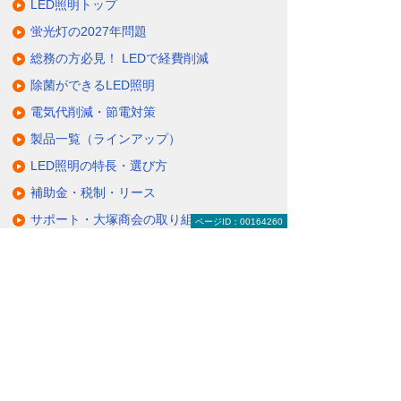
LED照明トップ
蛍光灯の2027年問題
総務の方必見！ LEDで経費削減
除菌ができるLED照明
電気代削減・節電対策
製品一覧（ラインアップ）
LED照明の特長・選び方
補助金・税制・リース
サポート・大塚商会の取り組み
ページID：00164260
LED導入事例
業種・設置場所別LED照明
基礎知識・用語辞典
キャンペーン・イベント情報
キャンペーン