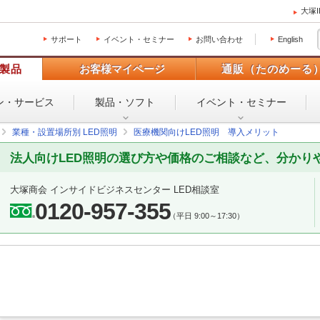
大塚
サポート
イベント・セミナー
お問い合わせ
English
製品
お客様マイページ
通販（たのめーる
ン・
サービス
製品・ソフト
イベント・
セミナー
業種・設置場所別 LED照明
医療機関向けLED照明 導入メリット
法人向けLED照明の選び方や価格のご相談など、分かり
大塚商会 インサイドビジネスセンター LED相談室
0120-957-355
（平日 9:00～17:30）