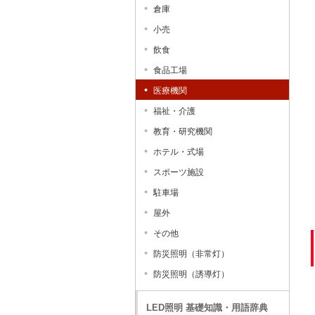
倉庫
小売
飲食
食品工場
医療機関
福祉・介護
教育・研究機関
ホテル・式場
スポーツ施設
駐車場
屋外
その他
防災照明（非常灯）
防災照明（誘導灯）
LED照明 基礎知識・用語辞典