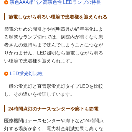
演色AAA相当／高演色性 LEDランプの特長
節電しながら明るい環境で患者様を迎えられる
節電のための間引きや照明器具の経年劣化によ
る頻繁なランプ切れでは、病院内が暗くなり患
者さんの気持ちまで沈んでしまうことにつなが
りかねません。LED照明なら節電しながら明る
い環境で患者様を迎えられます。
LED蛍光灯比較
一般の蛍光灯と直管形蛍光灯タイプLEDを比較
し、その違いを検証しています。
24時間点灯のナースセンターや廊下も節電
医療機関はナースセンターや廊下など24時間点
灯する場所が多く、電力料金削減効果も高くな