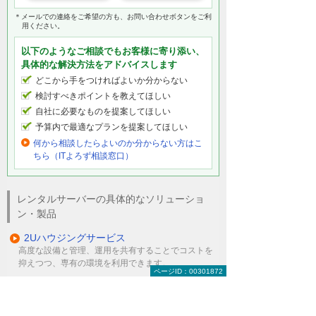
＊メールでの連絡をご希望の方も、お問い合わせボタンをご利
用ください。
以下のようなご相談でもお客様に寄り添い、
具体的な解決方法をアドバイスします
どこから手をつければよいか分からない
検討すべきポイントを教えてほしい
自社に必要なものを提案してほしい
予算内で最適なプランを提案してほしい
何から相談したらよいのか分からない方はこ
ちら（ITよろず相談窓口）
レンタルサーバーの具体的なソリューショ
ン・製品
2Uハウジングサービス
高度な設備と管理、運用を共有することでコストを
抑えつつ、専有の環境を利用できます。
ページID：00301872
遠隔地バックアップとデータ複製
共有によるコスト削減と、専有だからこその手厚い
サポートを両立させました。