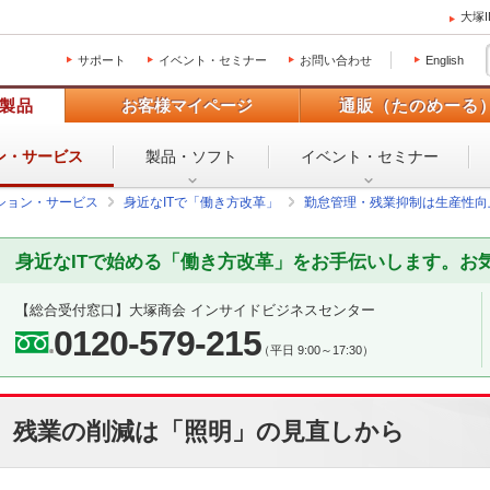
大塚
サポート
イベント・セミナー
お問い合わせ
English
製品
お客様マイページ
通販（たのめーる
ン・
サービス
製品・ソフト
イベント・
セミナー
ション・サービス
身近なITで「働き方改革」
勤怠管理・残業抑制は生産性向
身近なITで始める「働き方改革」をお手伝いします。お
【総合受付窓口】
大塚商会 インサイドビジネスセンター
0120-579-215
（平日 9:00～17:30）
残業の削減は「照明」の見直しから