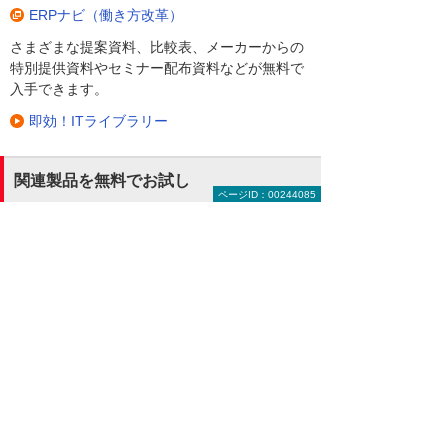
ERPナビ（働き方改革）
さまざまな提案資料、比較表、メーカーからの
特別提供資料やセミナー配布資料などが無料で
入手できます。
即効！ITライブラリー
関連製品を無料でお試し
ページID：00244085
LINE WORKS
国内8,000万人以上が利用する
LINEの使いやすさと便利さは
そのままに、企業でも安心して使える管理機能
とセキュリティを備えたクラウドサービスで
す。
LINE WORKS 製品詳細を見る
RemoteView（リモートビュー）