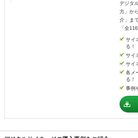
デジタ
方」か
介」ま
「全11
サイ
る！
サイ
サイ
各メ
る！
事例