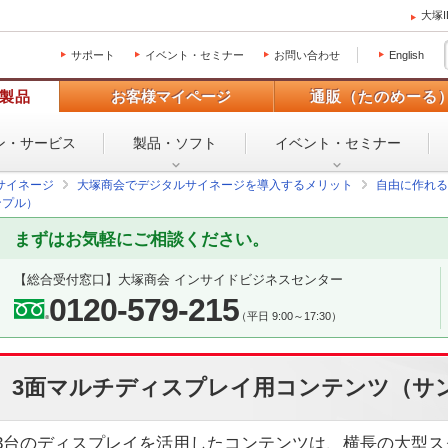
大塚
サポート
イベント・セミナー
お問い合わせ
English
製品
お客様マイページ
通販（たのめーる
ン・
サービス
製品・ソフト
イベント・
セミナー
サイネージ
大塚商会でデジタルサイネージを導入するメリット
自由に作れる
ンプル）
まずはお気軽にご相談ください。
【総合受付窓口】
大塚商会 インサイドビジネスセンター
0120-579-215
（平日 9:00～17:30）
3面マルチディスプレイ用コンテンツ（サ
3台のディスプレイを活用したコンテンツは、横長の大型ス