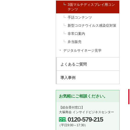
3面マルチディスプレイ用コン
テンツ
手話コンテンツ
新型コロナウイルス感染症対策
非常口案内
弁当販売
デジタルサイネージ見学
よくあるご質問
導入事例
お気軽にご相談ください。
【総合受付窓口】
大塚商会 インサイドビジネスセンター
0120-579-215
（平日9:00～17:30）