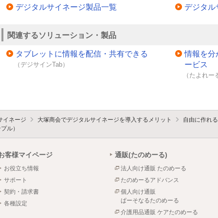
デジタルサイネージ製品一覧
デジタル
関連するソリューション・製品
タブレットに情報を配信・共有できる
情報を分
ービス
（デジサインTab）
（たよれーる
サイネージ
大塚商会でデジタルサイネージを導入するメリット
自由に作れる
ンプル）
お客様マイページ
通販(たのめーる)
お役立ち情報
法人向け通販 たのめーる
サポート
たのめーるアドバンス
契約・請求書
個人向け通販
ぱーそなるたのめーる
各種設定
介護用品通販 ケアたのめーる