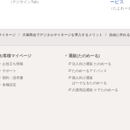
ービス
（デジサインTab）
（たよれーる
サイネージ
大塚商会でデジタルサイネージを導入するメリット
自由に作れる
お客様マイページ
通販(たのめーる)
お役立ち情報
法人向け通販 たのめーる
サポート
たのめーるアドバンス
契約・請求書
個人向け通販
ぱーそなるたのめーる
各種設定
介護用品通販 ケアたのめーる