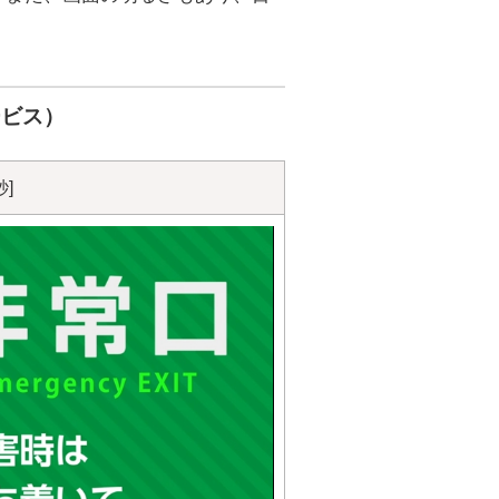
ービス）
]