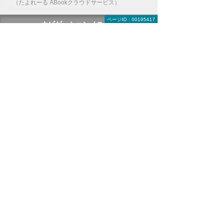
（たよれーる ABookクラウドサービス）
ページID：00195417
ナビゲーションメニュー
デジタルサイネージ
デジタルサイネージとは
デジタルサイネージの活用例
動画で見るデジタルサイネージ
製品一覧（ハード・ソフト）
メーカーから探す
目的・課題から探す
DX推進のためのシステム連携