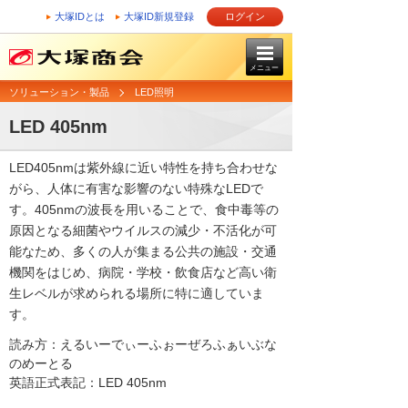
大塚IDとは
大塚ID新規登録
ログイン
メニュー
ソリューション・製品
LED照明
LED 405nm
LED405nmは紫外線に近い特性を持ち合わせな
がら、人体に有害な影響のない特殊なLEDで
す。405nmの波長を用いることで、食中毒等の
原因となる細菌やウイルスの減少・不活化が可
能なため、多くの人が集まる公共の施設・交通
機関をはじめ、病院・学校・飲食店など高い衛
生レベルが求められる場所に特に適していま
す。
読み方：えるいーでぃーふぉーぜろふぁいぶな
のめーとる
英語正式表記：LED 405nm