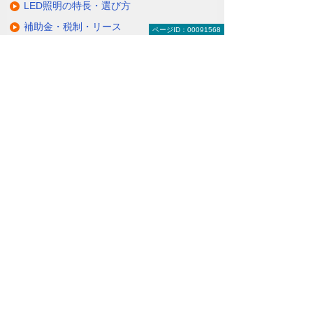
LED照明の特長・選び方
補助金・税制・リース
ページID：00091568
サポート・大塚商会の取り組み
LED導入事例
業種・設置場所別LED照明
基礎知識・用語辞典
キャンペーン・イベント情報
キャンペーン
関連するソリューション・製品
無駄と無理のない電力コスト対策
（BEMS／電力「見える化・見せる化」）
ナビゲーションメニュー