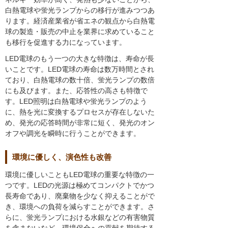
白熱電球や蛍光ランプからの移行が進みつつあ
ります。経済産業省が省エネの観点から白熱電
球の製造・販売の中止を業界に求めていること
も移行を促進する力になっています。
LED電球のもう一つの大きな特徴は、寿命が長
いことです。LED電球の寿命は数万時間とされ
ており、白熱電球の数十倍、蛍光ランプの数倍
にも及びます。また、応答性の高さも特徴で
す。LED照明は白熱電球や蛍光ランプのよう
に、熱を光に変換するプロセスが存在しないた
め、発光の応答時間が非常に短く、発光のオン
オフや調光を瞬時に行うことができます。
環境に優しく、演色性も改善
環境に優しいこともLED電球の重要な特徴の一
つです。LEDの光源は極めてコンパクトでかつ
長寿命であり、廃棄物を少なく抑えることがで
き、環境への負荷を減らすことができます。さ
らに、蛍光ランプにおける水銀などの有害物質
を含まないなど、環境保全への貢献を期待する