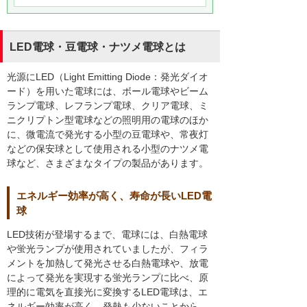
LED電球・豆電球・ナツメ電球とは
光源にLED（Light Emitting Diode：発光ダイオ
ード）を用いた電球には、ボール電球やビーム
ランプ電球、レフランプ電球、クリア電球、ミ
ニクリプトン型電球などの照明用の電球のほか
に、微電流で発光する小型の豆電球や、常夜灯
などの保安球として使用される小型のナツメ電
球など、さまざまなタイプの製品があります。
エネルギー効率が高く、寿命が長いLED電
球
LED技術が登場するまで、電球には、白熱電球
や蛍光ランプが使用されていましたが、フィラ
メントを加熱して発光させる白熱電球や、放電
によって発光を実現する蛍光ランプに比べ、原
理的に電気を直接光に変換するLED電球は、エ
ネルギー効率が高く、発熱も少ないことから、