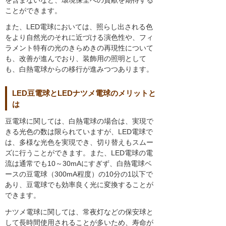
ことができます。
また、LED電球においては、照らし出される色
をより自然光のそれに近づける演色性や、フィ
ラメント特有の光のきらめきの再現性について
も、改善が進んでおり、装飾用の照明として
も、白熱電球からの移行が進みつつあります。
LED豆電球とLEDナツメ電球のメリットと
は
豆電球に関しては、白熱電球の場合は、実現で
きる光色の数は限られていますが、LED電球で
は、多様な光色を実現でき、切り替えもスムー
ズに行うことができます。また、LED電球の電
流は通常でも10～30mAにすぎず、白熱電球ベ
ースの豆電球（300mA程度）の10分の1以下で
あり、豆電球でも効率良く光に変換することが
できます。
ナツメ電球に関しては、常夜灯などの保安球と
して長時間使用されることが多いため、寿命が