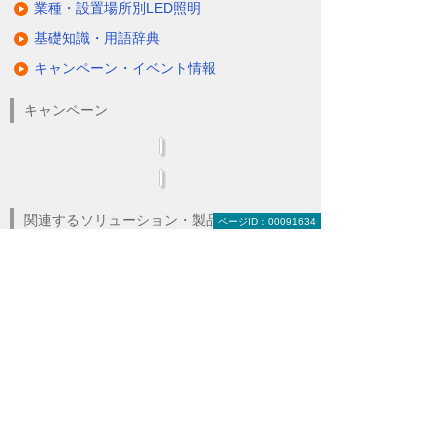
業種・設置場所別LED照明
基礎知識・用語辞典
キャンペーン・イベント情報
キャンペーン
関連するソリューション・製品
ページID：00091634
無駄と無理のない電力コスト対策
（BEMS／電力「見える化・見せる化」）
ナビゲーションメニュー
LED照明
蛍光灯の2027年問題
ダブルでBCP対策