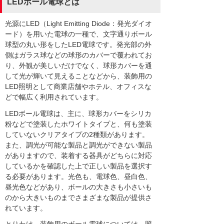
LEDボール電球とは
光源にLED（Light Emitting Diode：発光ダイオ
ード）を用いた電球の一種で、文字通りボール
球型の丸い形をしたLED電球です。発光部の外
側はガラス球などの球形のカバーで覆われてお
り、外観が美しいだけでなく、球形カバーを通
して光が輝いて見えることなどから、装飾用の
LED照明として商業店舗やホテル、オフィスな
どで幅広く利用されています。
LEDボール電球は、主に、球形カバーをシリカ
粉などで塗装したホワイトタイプと、何も塗装
していないクリアタイプの2種類があります。
また、調光が可能な製品と調光ができない製品
がありますので、装着する器具がどちらに対応
しているかを確認した上で正しい製品を選択す
る必要があります。光色も、電球色、昼白色、
昼光色などがあり、ボールの大きさも小さいも
のから大きいものまでさまざまな製品が提供さ
れています。
とりわけ、装飾用のボール電球については、照