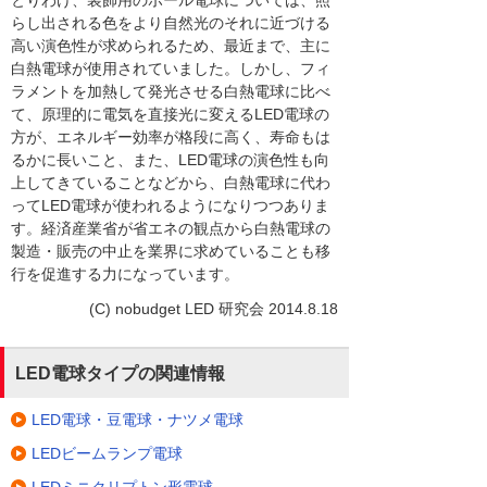
らし出される色をより自然光のそれに近づける
高い演色性が求められるため、最近まで、主に
白熱電球が使用されていました。しかし、フィ
ラメントを加熱して発光させる白熱電球に比べ
て、原理的に電気を直接光に変えるLED電球の
方が、エネルギー効率が格段に高く、寿命もは
るかに長いこと、また、LED電球の演色性も向
上してきていることなどから、白熱電球に代わ
ってLED電球が使われるようになりつつありま
す。経済産業省が省エネの観点から白熱電球の
製造・販売の中止を業界に求めていることも移
行を促進する力になっています。
(C) nobudget LED 研究会 2014.8.18
LED電球タイプの関連情報
LED電球・豆電球・ナツメ電球
LEDビームランプ電球
LEDミニクリプトン形電球