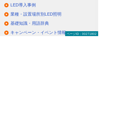
LED導入事例
業種・設置場所別LED照明
基礎知識・用語辞典
キャンペーン・イベント情報
ページID：00271802
キャンペーン
関連するソリューション・製品
無駄と無理のない電力コスト対策
（BEMS／電力「見える化・見せる化」）
ナビゲーションメニュー
LED照明
蛍光灯の2027年問題