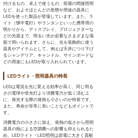
付けるもの、卓上で使うもの、部屋の間接照明
など、およそほとんどの形態や用途の器具に
LEDを使った製品が登場しています。また、ラ
イト（懐中電灯）やランタンといった携帯用の
明かりから、ディスプレイ、プロジェクターな
どの光源まで、明るい光が必要なさまざまな場
面で用いられます。さらに、光を装飾的に使う
器具やアイテムとして、例えば天井につり下げ
るシャンデリア、キャンドル、サインボードな
どの用途にもLEDが取り入れられています。
LEDライト・照明器具の特長
LEDは電流を光に変える効率が高く、同じ明る
さの電球や蛍光灯より消費電力が低く済む上
に、発光する際の発熱も小さいのが特長です。
また、寿命が非常に長いことなどもポイントで
す。
消費電力の小ささに加え、発熱の低さから照明
器具の熱による空調費への影響も抑えられるた
め、LEDライト・LED照明は節電に大きく貢献