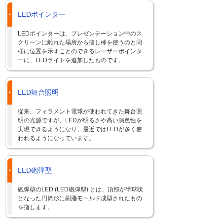
LEDポインター
LEDポインターは、プレゼンテーション中のス
クリーンに離れた場所から指し棒を使うのと同
様に位置を示すことのできるレーザーポインタ
ーに、LEDライトを追加したものです。
LED舞台照明
従来、フィラメント電球が使われてきた舞台照
明の光源ですが、LEDが明るさや高い演色性を
実現できるようになり、最近ではLEDが多く使
われるようになっています。
LED砲弾型
砲弾型のLED (LED砲弾型) とは、頂部が半球状
となった円筒形に樹脂モールド成型されたもの
を指します。