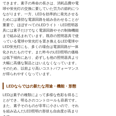
できます。素子の寿命の長さは、消耗品費や電
球や蛍光灯の交換に要していた労力の節約につ
ながります。一方、LEDを効率的に発光させる
ためには適切な電源回路を組み合わせることが
重要で、ほぼすべてのLEDライト・LED照明器
具には素子だけでなく電源回路やその制御機能
まで組み込まれています。既存の照明器具で使
っている電球や蛍光灯を置き換えるLED電球や
LED蛍光灯にも、多くの場合は電源回路が一体
化されたものです。また昨今のLED照明の価格
は低下傾向にあり、必ずしも他の照明器具より
大幅に高価な製品とはいえなくなっています。
そのため、以前より高いコストパフォーマンス
が得られやすくなっています。
LEDならではの新たな用途・機能・形態
LEDは素子の種類によって多様な色彩を得るこ
とができ、明るさのコントロールも容易です。
また、素子そのものが非常に小さいので、それ
を組み込んだLED照明の形状も自由度が高まり