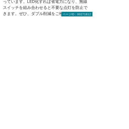
っています。LED化すれば省電力になり、無線
スイッチを組み合わせると不要な点灯を防止で
きます。ぜひ、ダブル削減をご検討ください。
ページID：00271812
LED照明の無駄遣い発見／制御（BEMS／電
力「見える化・見せる化」）
LED照明に関連する資料を無料でダウン
ロード
具体的な補助金・助成金に関する資料から、楽
しい読み物までLED導入に役立つ資料を幅広く
そろえました。ぜひご覧ください。
LED関連資料をまとめました【照明で働き方
改革】
総務の方必見！「コスト」と「手間」を
ダブルで削減する方法