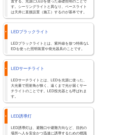
置する、光源にLEDを使った基礎照明のことで
す。シーリングライトと異なり、ベースライト
は天井に直接設置（施工）するのが基本です。
LEDブラックライト
LEDブラックライトとは、紫外線を放つ特殊なL
EDを使った照明装置や発光器具のことです。
LEDサーチライト
LEDサーチライトとは、LEDを光源に使った、
大光量で照射角が狭く、遠くまで光が届くサー
チライトのことです。LED投光器とも呼ばれま
す。
LED誘導灯
LED誘導灯は、避難口や避難方向など、目的の
場所へ人を安全かつ迅速に誘導するための標識