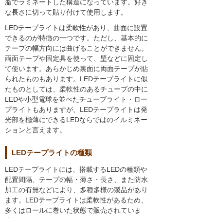
脂でラミネートした構造になっています。好き
な長さに切って貼り付けて使用します。
LEDテープライトは柔軟性があり、曲面に設置
できるのが特徴の一つです。ただし、基本的に
テープの幅方向には曲げることができません。
両面テープや固定具を使って、壁などに固定し
て使います。あらかじめ裏面に両面テープが貼
られたものもあります。LEDテープライトに似
たものとしては、柔軟性のあるチューブの中に
LEDや小型電球を並べたチューブライト・ロー
プライトもありますが、LEDテープライトは発
光部を極薄にできるLEDならではのイルミネー
ションと言えます。
LEDテープライトの種類
LEDテープライトには、搭載するLEDの種類や
配置間隔、テープの幅・薄さ・長さ、また防水
加工の有無などにより、多種多様の製品があり
ます。LEDテープライトは柔軟性があるため、
多くはロールに巻いた状態で販売されていま