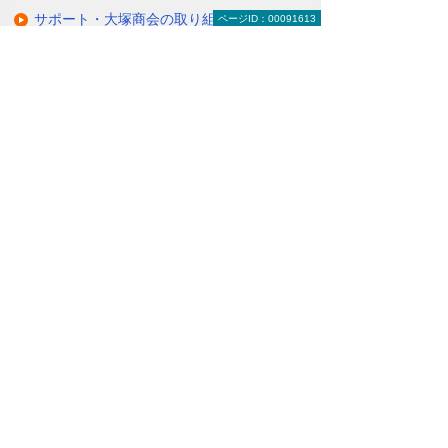
サポート・大塚商会の取り組み
ページID：00091613
LED導入事例
業種・設置場所別LED照明
基礎知識・用語辞典
キャンペーン・イベント情報
キャンペーン
関連するソリューション・製品
無駄と無理のない電力コスト対策
（BEMS／電力「見える化・見せる化」）
ナビゲーションメニュー
LED照明