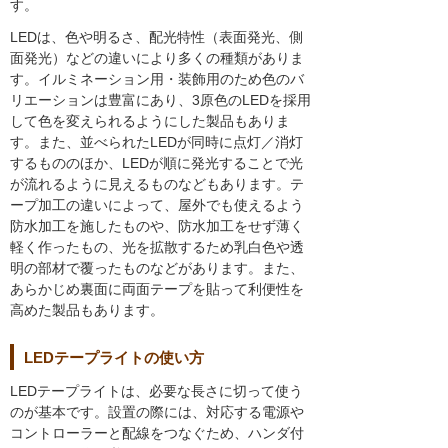
す。
LEDは、色や明るさ、配光特性（表面発光、側
面発光）などの違いにより多くの種類がありま
す。イルミネーション用・装飾用のため色のバ
リエーションは豊富にあり、3原色のLEDを採用
して色を変えられるようにした製品もありま
す。また、並べられたLEDが同時に点灯／消灯
するもののほか、LEDが順に発光することで光
が流れるように見えるものなどもあります。テ
ープ加工の違いによって、屋外でも使えるよう
防水加工を施したものや、防水加工をせず薄く
軽く作ったもの、光を拡散するため乳白色や透
明の部材で覆ったものなどがあります。また、
あらかじめ裏面に両面テープを貼って利便性を
高めた製品もあります。
LEDテープライトの使い方
LEDテープライトは、必要な長さに切って使う
のが基本です。設置の際には、対応する電源や
コントローラーと配線をつなぐため、ハンダ付