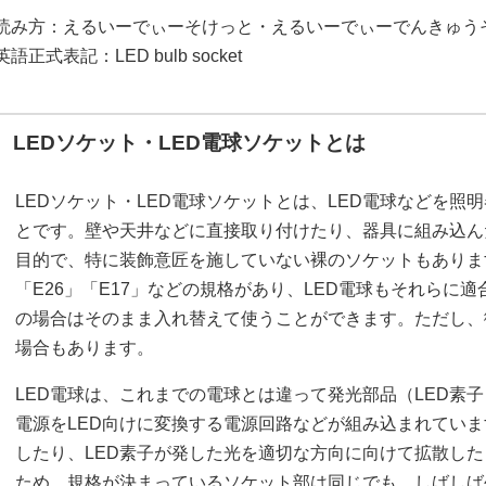
読み方：えるいーでぃーそけっと・えるいーでぃーでんきゅう
英語正式表記：LED bulb socket
LEDソケット・LED電球ソケットとは
LEDソケット・LED電球ソケットとは、LED電球などを照
とです。壁や天井などに直接取り付けたり、器具に組み込ん
目的で、特に装飾意匠を施していない裸のソケットもありま
「E26」「E17」などの規格があり、LED電球もそれらに
の場合はそのまま入れ替えて使うことができます。ただし、
場合もあります。
LED電球は、これまでの電球とは違って発光部品（LED素
電源をLED向けに変換する電源回路などが組み込まれてい
したり、LED素子が発した光を適切な方向に向けて拡散し
ため、規格が決まっているソケット部は同じでも、しばしば