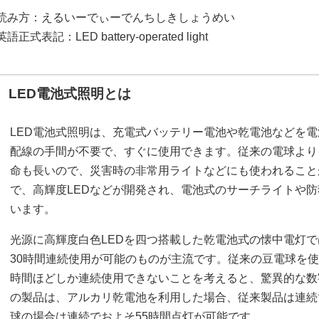
読み方：えるいーでぃーでんちしきしょうめい
英語正式表記：LED battery-operated light
LED電池式照明とは
LED電池式照明は、充電式バッテリー電池や乾電池などを電
配線の手間が不要で、すぐに使用できます。従来の電球より
命も長いので、災害時の非常用ライトなどにも使われること
で、高輝度LEDなどが開発され、電池式のサーチライトや
います。
光源に高輝度白色LEDを四つ搭載した乾電池式の懐中電灯で
30時間連続使用が可能のものが主流です。従来の豆電球を使
時間ほどしか連続使用できないことを考えると、驚異的な数
の製品は、アルカリ乾電池を利用した場合、従来製品は連続で
球の場合は連続でおよそ55時間点灯が可能です。