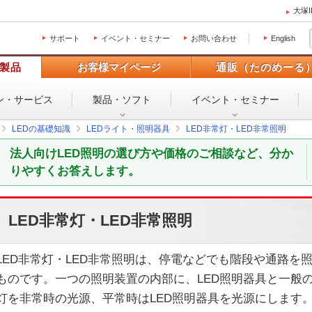
大塚
サポート
イベント・セミナー
お問い合わせ
English
製品
お客様マイページ
通販（たのめーる
ン・
サービス
製品・ソフト
イベント・
セミナー
LEDの基礎知識
LEDライト・照明器具
LED非常灯・LED非常照明
法人向けLED照明の選び方や価格のご相談など、分か
りやすくお答えします。
LED非常灯・LED非常照明
LED非常灯・LED非常照明は、停電などでも階段や通路を
ものです。一つの照明装置の内部に、LED照明器具と一般
灯を非常時の光源、平常時はLED照明器具を光源にします