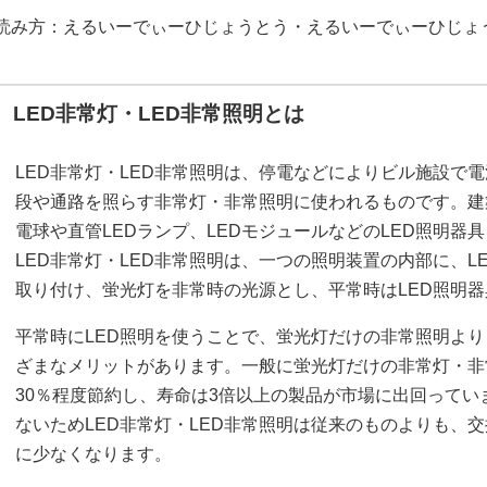
読み方：えるいーでぃーひじょうとう・えるいーでぃーひじょ
LED非常灯・LED非常照明とは
LED非常灯・LED非常照明は、停電などによりビル施設で
段や通路を照らす非常灯・非常照明に使われるものです。建
電球や直管LEDランプ、LEDモジュールなどのLED照明器
LED非常灯・LED非常照明は、一つの照明装置の内部に、L
取り付け、蛍光灯を非常時の光源とし、平常時はLED照明
平常時にLED照明を使うことで、蛍光灯だけの非常照明よりも
ざまなメリットがあります。一般に蛍光灯だけの非常灯・非
30％程度節約し、寿命は3倍以上の製品が市場に出回って
ないためLED非常灯・LED非常照明は従来のものよりも、
に少なくなります。