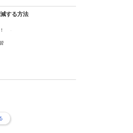
削減する方法
！
皆
る