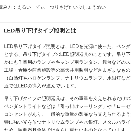
読み方：えるいーでぃーつりさげたいぷしょうめい
LED吊り下げタイプ照明とは
LED吊り下げタイプ照明とは、LEDを光源に使った、ペン
とする、吊り下げタイプのLED照明器具のことです。吊り
かにも作業用のランプやキャンプ用ランタン、舞台などのス
工場・倉庫や商業施設等の高天井用照明などさまざまなもの
（白熱灯やハロゲンランプ、ナトリウムランプ、水銀灯など
近ではLEDの導入が進んでいます。
吊り下げタイプの照明器具は、その重量を支えられるだけの
ペンダントライトなどは「引っ掛けシーリング」や「ローゼ
コンセントがあり、一般的な重量の製品なら支えられるよう
特に強い光を放つナトリウムランプや水銀灯、メタルハライ
ため、照明器具全体ではさらに重たいものとなっています。