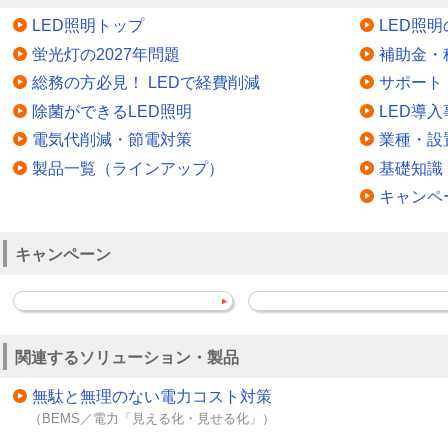
LED照明トップ
LED照
蛍光灯の2027年問題
補助金・
総務の方必見！ LEDで経費削減
サポート
除菌ができるLED照明
LED導入
電気代削減・節電対策
業種・設
製品一覧（ラインアップ）
基礎知識
キャンペ
キャンペーン
関連するソリューション・製品
無駄と無理のない電力コスト対策
（BEMS／電力「見える化・見せる化」）