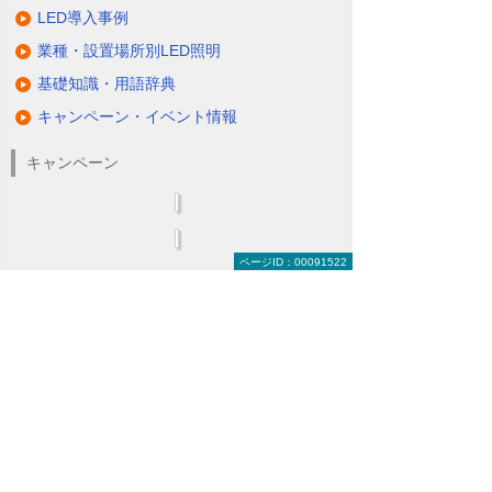
LED導入事例
業種・設置場所別LED照明
基礎知識・用語辞典
キャンペーン・イベント情報
キャンペーン
ページID：00091522
関連するソリューション・製品
無駄と無理のない電力コスト対策
（BEMS／電力「見える化・見せる化」）
ナビゲーションメニュー
LED照明
蛍光灯の2027年問題