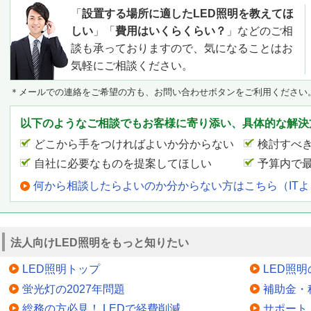
「
設置する場所に適したLED照明を教えてほ
しい
」「
費用はいくらくらい？
」などのご相
談も承っておりますので、気になることはお
気軽にご相談ください。
＊メールでの連絡をご希望の方も、お問い合わせボタンをご利用ください
以下のようなご相談でもお客様に寄り添い、具体的な解決
どこから手をつければよいか分からない
検討すべ
自社に必要なものを提案してほしい
予算内で
何から相談したらよいのか分からない方はこちら（IT
法人向けLED照明をもっと知りたい
LED照明トップ
LED照
蛍光灯の2027年問題
補助金・
総務の方必見！ LEDで経費削減
サポート