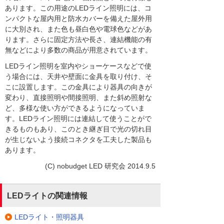
あります。この用途のLEDライン照明には、コ
ンパクトな屋内用と防水カバーを備えた屋外用
に大別され、また色も昼白色や電球色などがあ
ります。さらに固定方法や長さ、連結機能の有
無などにより多数の商品が用意されています。
LEDライン照明を室内やショーケースなどで使
う場合には、天井や壁面に金具を取り付け、そ
こに設置します。この金具により器具の向きが
変わり、直接照明や間接照明、また斜め照射な
ど、多様な使い方ができるようになっていま
す。LEDライン照明には連結して使うことがで
きるものもあり、このとき継ぎ目で光の切れ目
が生じないよう接続コネクタを工夫した製品も
あります。
(C) nobudget LED 研究会 2014.9.5
LEDライトの関連情報
LEDライト・照明器具