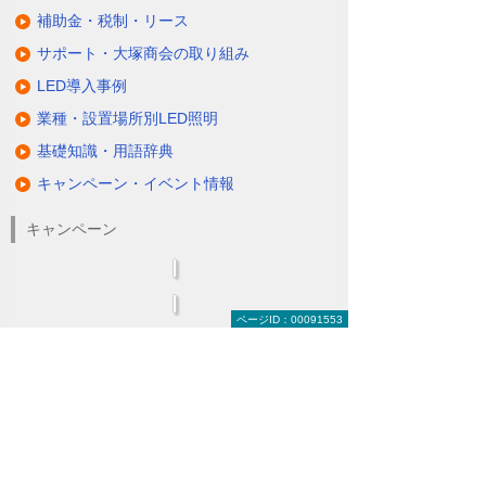
補助金・税制・リース
サポート・大塚商会の取り組み
LED導入事例
業種・設置場所別LED照明
基礎知識・用語辞典
キャンペーン・イベント情報
キャンペーン
ページID：00091553
関連するソリューション・製品
無駄と無理のない電力コスト対策
（BEMS／電力「見える化・見せる化」）
ナビゲーションメニュー