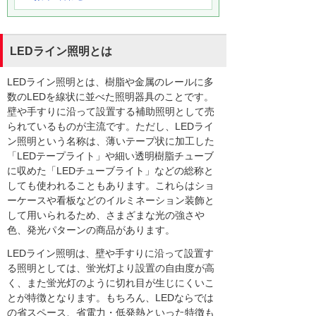
LEDライン照明とは
LEDライン照明とは、樹脂や金属のレールに多
数のLEDを線状に並べた照明器具のことです。
壁や手すりに沿って設置する補助照明として売
られているものが主流です。ただし、LEDライ
ン照明という名称は、薄いテープ状に加工した
「LEDテープライト」や細い透明樹脂チューブ
に収めた「LEDチューブライト」などの総称と
しても使われることもあります。これらはショ
ーケースや看板などのイルミネーション装飾と
して用いられるため、さまざまな光の強さや
色、発光パターンの商品があります。
LEDライン照明は、壁や手すりに沿って設置す
る照明としては、蛍光灯より設置の自由度が高
く、また蛍光灯のように切れ目が生じにくいこ
とが特徴となります。もちろん、LEDならでは
の省スペース、省電力・低発熱といった特徴も