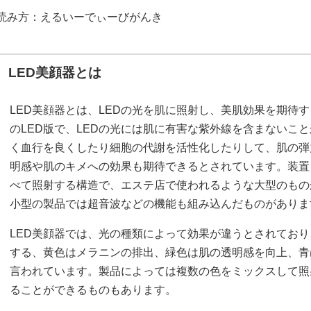
読み方：えるいーでぃーびがんき
LED美顔器とは
LED美顔器とは、LEDの光を肌に照射し、美肌効果を期待
のLED版で、LEDの光には肌に有害な紫外線を含まないこ
く血行を良くしたり細胞の代謝を活性化したりして、肌の弾
明感や肌のキメへの効果も期待できるとされています。装置
べて照射する構造で、エステ店で使われるような大型のもの
小型の製品では超音波などの機能も組み込んだものがありま
LED美顔器では、光の種類によって効果が違うとされてお
する、黄色はメラニンの排出、緑色は肌の透明感を向上、青
言われています。製品によっては複数の色をミックスして照
ることができるものもあります。