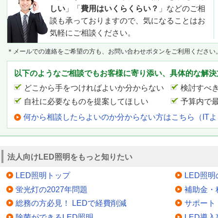
しい
」「
費用はいくらくらい？
」などのご相
談も承っておりますので、気になることはお
気軽にご相談ください。
＊メールでの連絡をご希望の方も、お問い合わせボタンをご利用ください
以下のようなご相談でもお客様に寄り添い、具体的な解決
どこから手をつければよいか分からない
検討すべ
自社に必要なものを提案してほしい
予算内で
何から相談したらよいのか分からない方はこちら（IT
法人向けLED照明をもっと知りたい
LED照明トップ
LED照
蛍光灯の2027年問題
補助金・
総務の方必見！ LEDで経費削減
サポート
除菌ができるLED照明
LED導入