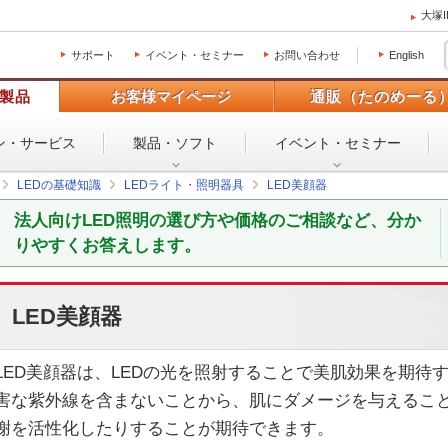
大塚
サポート
イベント・セミナー
お問い合わせ
English
製品
お客様マイページ
通販（たのめーる
ン・
サービス
製品・ソフト
イベント・
セミナー
LEDの基礎知識
LEDライト・照明器具
LED美顔器
法人向けLED照明の選び方や価格のご相談など、分か
りやすくお答えします。
LED美顔器
LED美顔器は、LEDの光を照射することで美肌効果を期待
害な紫外線を含まないことから、肌にダメージを与えるこ
謝を活性化したりすることが期待できます。