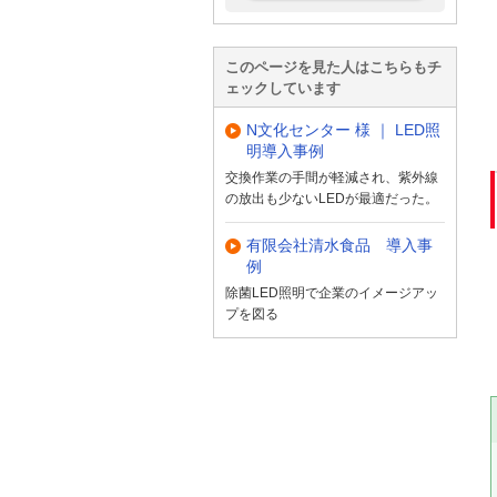
このページを見た人はこちらもチ
ェックしています
N文化センター 様 ｜ LED照
明導入事例
交換作業の手間が軽減され、紫外線
の放出も少ないLEDが最適だった。
有限会社清水食品 導入事
例
除菌LED照明で企業のイメージアッ
プを図る