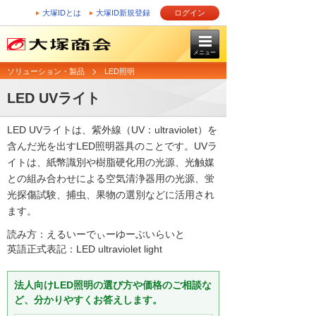
大塚IDとは
大塚ID新規登録
ログイン
メニュー
ソリューション・製品
LED照明
LED UVライト
LED UVライトは、紫外線（UV：ultraviolet）を
含んだ光を出すLED照明器具のことです。UVラ
イトは、紙幣識別や樹脂硬化用の光源、光触媒
との組み合わせによる空気清浄器用の光源、蛍
光探傷試験、捕虫、果物の選別などに活用され
ます。
読み方：えるいーでぃーゆーぶいらいと
英語正式表記：LED ultraviolet light
法人向けLED照明の選び方や価格のご相談な
ど、分かりやすくお答えします。