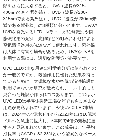
類をさらに大別すると、UVA（波長が315-
400nmである紫外線）、UVB（波長が280-
315nmである紫外線）、UVC（波長が280nm未
満である紫外線）の3種類に分かれます。UVAや
UVBを発光するLED UVライトが紙幣識別や樹
脂硬化用の光源、光触媒との組み合わせによる
空気清浄器用の光源などに使われます。紫外線
は人体に有害な場合があるため、UVAやUVBを
利用する際には、適切な防護策が必要です。
UVC LEDの主な用途は科学的分析に使われるの
が一般的ですが、殺菌作用に優れた効果を持っ
ているために、大規模な水や空気の洗浄施設に
利用できないか研究が進められ、コスト的にも
見合った施設が作られつつあります。このほか
UVC LEDは半導体製造工場などでもさまざまな
用途が見込まれています。今後UV-C LED市場
は、2024年の4億米ドルから2029年には16億米
ドルへと急速に拡大し、5年間で4倍の規模に達
すると見込まれています。この成長は、年平均
成長率（CAGR）32.28%という驚異的なペース