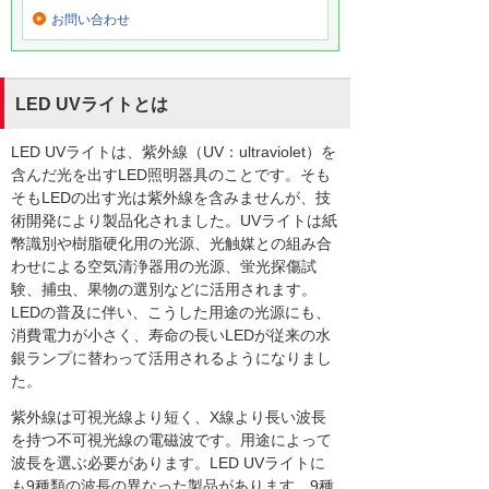
お問い合わせ
LED UVライトとは
LED UVライトは、紫外線（UV：ultraviolet）を
含んだ光を出すLED照明器具のことです。そも
そもLEDの出す光は紫外線を含みませんが、技
術開発により製品化されました。UVライトは紙
幣識別や樹脂硬化用の光源、光触媒との組み合
わせによる空気清浄器用の光源、蛍光探傷試
験、捕虫、果物の選別などに活用されます。
LEDの普及に伴い、こうした用途の光源にも、
消費電力が小さく、寿命の長いLEDが従来の水
銀ランプに替わって活用されるようになりまし
た。
紫外線は可視光線より短く、X線より長い波長
を持つ不可視光線の電磁波です。用途によって
波長を選ぶ必要があります。LED UVライトに
も9種類の波長の異なった製品があります。9種