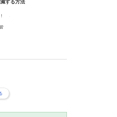
削減する方法
！
皆
る