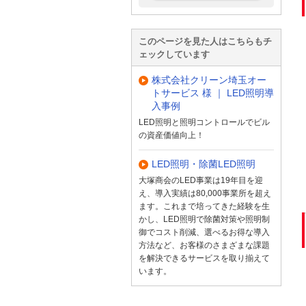
このページを見た人はこちらもチ
ェックしています
株式会社クリーン埼玉オー
トサービス 様 ｜ LED照明導
入事例
LED照明と照明コントロールでビル
の資産価値向上！
LED照明・除菌LED照明
大塚商会のLED事業は19年目を迎
え、導入実績は80,000事業所を超え
ます。これまで培ってきた経験を生
かし、LED照明で除菌対策や照明制
御でコスト削減、選べるお得な導入
方法など、お客様のさまざまな課題
を解決できるサービスを取り揃えて
います。