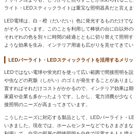
ライト・LEDスティックライトは重宝な照明器具だと言えま
LED電球は、白・橙（だいだい）色に発光するものだけで
がそろっています。このことを利用して棒状の台に白以外の
それぞれの色を別々に時間の経過とともに切り替えて照明す
ような効果を生み、インテリア用途も広がりを見せてきてい
LEDバーライト・LEDスティックライトを活用するメリッ
LEDではない電球や蛍光灯を使って広い範囲で間接照明を
や虫などの死骸（しがい）のゴミが発生することがありまし
置すればそれだけコストがかかるので、インテリア効果は期
家庭や企業も多かったようです。しかし、電力消費が少なく
接照明のニーズが高まってきています。
こうしたニーズに対応する製品として、LEDバーライト・L
いきました。現在では、ホームセンターなどでもさまざまな
利用して、自宅の部屋の間接照明を自作で設置する人も増え