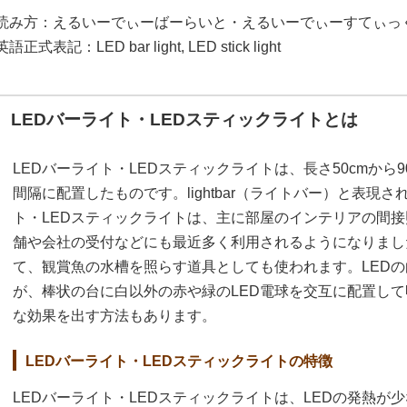
読み方：えるいーでぃーばーらいと・えるいーでぃーすてぃっ
英語正式表記：LED bar light, LED stick light
LEDバーライト・LEDスティックライトとは
LEDバーライト・LEDスティックライトは、長さ50cmから9
間隔に配置したものです。lightbar（ライトバー）と表現
ト・LEDスティックライトは、主に部屋のインテリアの間
舗や会社の受付などにも最近多く利用されるようになりまし
て、観賞魚の水槽を照らす道具としても使われます。LED
が、棒状の台に白以外の赤や緑のLED電球を交互に配置し
な効果を出す方法もあります。
LEDバーライト・LEDスティックライトの特徴
LEDバーライト・LEDスティックライトは、LEDの発熱が