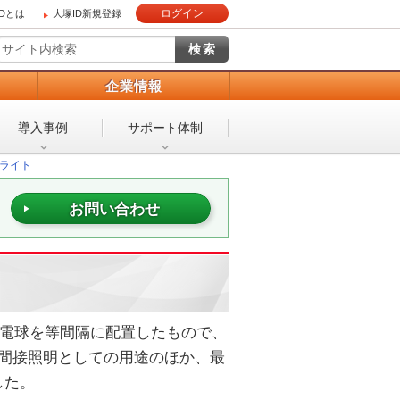
ログイン
IDとは
大塚ID新規登録
）
企業情報
導入事例
サポート体制
クライト
お問い合わせ
ED電球を等間隔に配置したもので、
アの間接照明としての用途のほか、最
した。