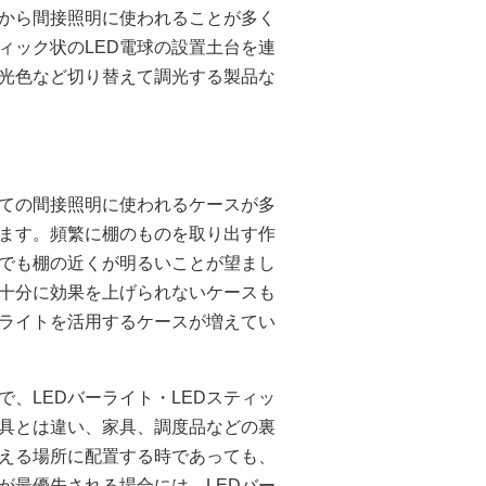
から間接照明に使われることが多く
ィック状のLED電球の設置土台を連
光色など切り替えて調光する製品な
しての間接照明に使われるケースが多
ます。頻繁に棚のものを取り出す作
でも棚の近くが明るいことが望まし
十分に効果を上げられないケースも
クライトを活用するケースが増えてい
、LEDバーライト・LEDスティッ
器具とは違い、家具、調度品などの裏
える場所に配置する時であっても、
が最優先される場合には、LEDバー