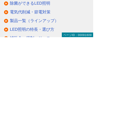
除菌ができるLED照明
電気代削減・節電対策
製品一覧（ラインアップ）
LED照明の特長・選び方
ページID：00091609
補助金・税制・リース
サポート・大塚商会の取り組み
LED導入事例
業種・設置場所別LED照明
基礎知識・用語辞典
キャンペーン・イベント情報
キャンペーン
関連するソリューション・製品