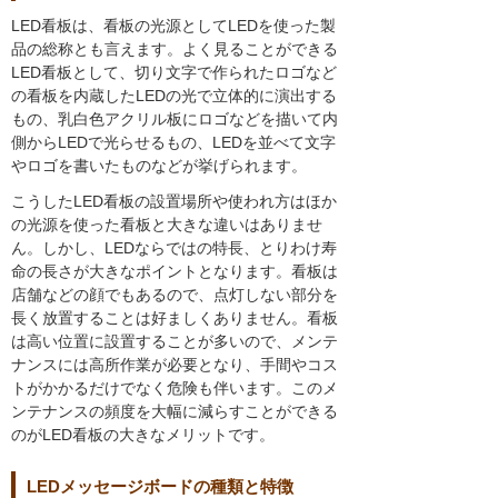
LED看板は、看板の光源としてLEDを使った製
品の総称とも言えます。よく見ることができる
LED看板として、切り文字で作られたロゴなど
の看板を内蔵したLEDの光で立体的に演出する
もの、乳白色アクリル板にロゴなどを描いて内
側からLEDで光らせるもの、LEDを並べて文字
やロゴを書いたものなどが挙げられます。
こうしたLED看板の設置場所や使われ方はほか
の光源を使った看板と大きな違いはありませ
ん。しかし、LEDならではの特長、とりわけ寿
命の長さが大きなポイントとなります。看板は
店舗などの顔でもあるので、点灯しない部分を
長く放置することは好ましくありません。看板
は高い位置に設置することが多いので、メンテ
ナンスには高所作業が必要となり、手間やコス
トがかかるだけでなく危険も伴います。このメ
ンテナンスの頻度を大幅に減らすことができる
のがLED看板の大きなメリットです。
LEDメッセージボードの種類と特徴