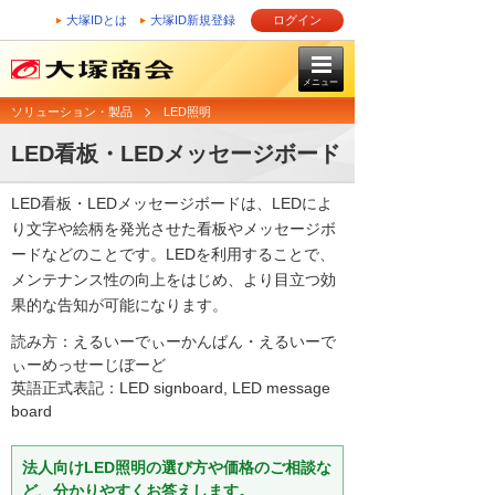
大塚IDとは
大塚ID新規登録
ログイン
メニュー
ソリューション・製品
LED照明
LED看板・LEDメッセージボード
LED看板・LEDメッセージボードは、LEDによ
り文字や絵柄を発光させた看板やメッセージボ
ードなどのことです。LEDを利用することで、
メンテナンス性の向上をはじめ、より目立つ効
果的な告知が可能になります。
読み方：えるいーでぃーかんばん・えるいーで
ぃーめっせーじぼーど
英語正式表記：LED signboard, LED message
board
法人向けLED照明の選び方や価格のご相談な
ど、分かりやすくお答えします。