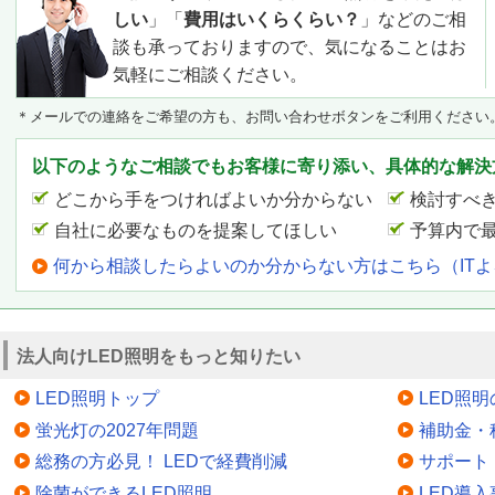
しい
」「
費用はいくらくらい？
」などのご相
談も承っておりますので、気になることはお
気軽にご相談ください。
＊メールでの連絡をご希望の方も、お問い合わせボタンをご利用ください
以下のようなご相談でもお客様に寄り添い、具体的な解決
どこから手をつければよいか分からない
検討すべ
自社に必要なものを提案してほしい
予算内で
何から相談したらよいのか分からない方はこちら（IT
法人向けLED照明をもっと知りたい
LED照明トップ
LED照
蛍光灯の2027年問題
補助金・
総務の方必見！ LEDで経費削減
サポート
除菌ができるLED照明
LED導入