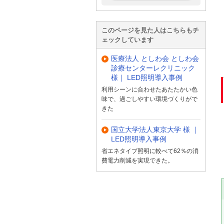
このページを見た人はこちらもチ
ェックしています
医療法人 としわ会 としわ会
診療センターレクリニック
様｜ LED照明導入事例
利用シーンに合わせたあたたかい色
味で、過ごしやすい環境づくりがで
きた
国立大学法人東京大学 様 ｜
LED照明導入事例
省エネタイプ照明に較べて62％の消
費電力削減を実現できた。