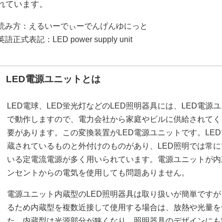
れています。
読み方：えるいーでぃーでんげんゆにっと
英語正式表記：LED power supply unit
LED電源ユニットとは
LED電球、LED蛍光灯などのLED照明器具には、LED電源
で動作しますので、電力会社から家庭やビルに供給されてく
要があります。この変換装置がLED電源ユニットです。LED
蔵されているものと外付けのものがあり、LED照明では常
いる定電流電源が多く用いられています。電源ユニットが内
ンセントからの電気を使用しても問題ありません。
電源ユニット内蔵型のLED照明器具は取り扱いが簡単です
るため内蔵型を複数近接して使用する場合は、放熱や光量を
た、内蔵型は光源部分が狭くなり、照明器具のデザインにも