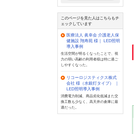
このページを見た人はこちらもチ
ェックしています
医療法人 眞幸会 介護老人保
健施設 翔寿苑 様｜ LED照明
導入事例
生活空間が明るくなったことで、視
力の弱い高齢の利用者様は特に過ご
しやすくなった。
リコーロジスティクス株式
会社 様（水銀灯タイプ） ｜
LED照明導入事例
消費電力削減、商品劣化低減また交
換工数も少なく、高天井の倉庫に最
適だった。