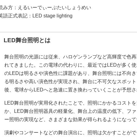
読み方：えるいーでぃーぶたいしょうめい
英語正式表記：LED stage lighting
LED舞台照明とは
舞台照明の光源には従来、ハロゲンランプなど高輝度で色再
れてきました。この電球の代わりに、最近ではLEDが多く
のLEDは明るさや演色性に課題があり、舞台照明には不向
る明るさや高い演色性が実現され、舞台に不可欠なスポット
後、電球からLEDへと急速に置き換わっていくことが予想
LED舞台照明が実用化されたことで、照明にかかるコスト
か、LED舞台照明器具の軽量化、舞台上の温度の低下、フ
ー照明の実現など、さまざまな効果が得られるようになって
演劇やコンサートなどの舞台演出に、照明は欠かすことがで