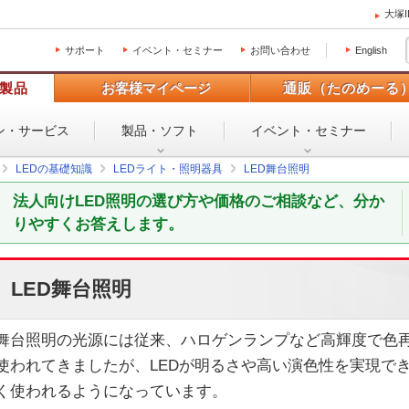
大塚
サポート
イベント・セミナー
お問い合わせ
English
製品
お客様マイページ
通販（たのめーる
ン・
サービス
製品・ソフト
イベント・
セミナー
LEDの基礎知識
LEDライト・照明器具
LED舞台照明
法人向けLED照明の選び方や価格のご相談など、分か
りやすくお答えします。
LED舞台照明
舞台照明の光源には従来、ハロゲンランプなど高輝度で色
使われてきましたが、LEDが明るさや高い演色性を実現でき
く使われるようになっています。