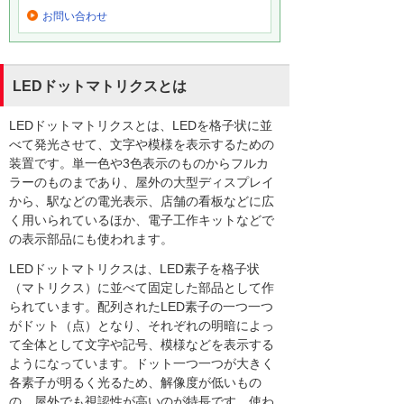
お問い合わせ
LEDドットマトリクスとは
LEDドットマトリクスとは、LEDを格子状に並
べて発光させて、文字や模様を表示するための
装置です。単一色や3色表示のものからフルカ
ラーのものまであり、屋外の大型ディスプレイ
から、駅などの電光表示、店舗の看板などに広
く用いられているほか、電子工作キットなどで
の表示部品にも使われます。
LEDドットマトリクスは、LED素子を格子状
（マトリクス）に並べて固定した部品として作
られています。配列されたLED素子の一つ一つ
がドット（点）となり、それぞれの明暗によっ
て全体として文字や記号、模様などを表示する
ようになっています。ドット一つ一つが大きく
各素子が明るく光るため、解像度が低いもの
の、屋外でも視認性が高いのが特長です。使わ