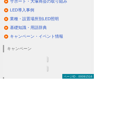
サポート・大塚商会の取り組み
LED導入事例
業種・設置場所別LED照明
基礎知識・用語辞典
キャンペーン・イベント情報
キャンペーン
ページID：00091516
関連するソリューション・製品
無駄と無理のない電力コスト対策
（BEMS／電力「見える化・見せる化」）
ナビゲーションメニュー
LED照明