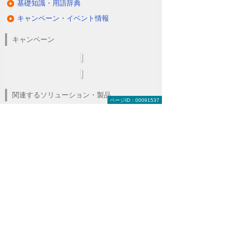
基礎知識・用語辞典
キャンペーン・イベント情報
キャンペーン
関連するソリューション・製品
ページID：00091537
無駄と無理のない電力コスト対策
（BEMS／電力「見える化・見せる化」）
ナビゲーションメニュー
LED照明
蛍光灯の2027年問題
ダブルでBCP対策