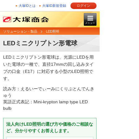
大塚IDとは
大塚ID新規登録
ログイン
メニュー
ソリューション・製品
LED照明
LEDミニクリプトン形電球
LEDミニクリプトン形電球は、光源にLEDを用
いた電球の一種で、直径17mmの回し込みタイ
プの口金（E17）に対応する小型のLED照明で
す。
読み方：えるいーでぃーみにくりぷとんでんき
ゅう
英語正式表記：Mini-krypton lamp type LED
bulb
法人向けLED照明の選び方や価格のご相談な
ど、分かりやすくお答えします。