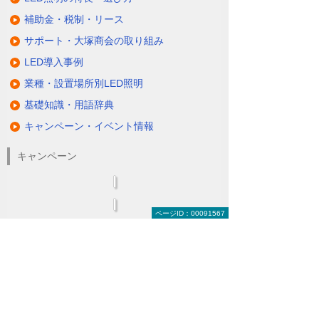
補助金・税制・リース
サポート・大塚商会の取り組み
LED導入事例
業種・設置場所別LED照明
基礎知識・用語辞典
キャンペーン・イベント情報
キャンペーン
ページID：00091567
関連するソリューション・製品
無駄と無理のない電力コスト対策
（BEMS／電力「見える化・見せる化」）
ナビゲーションメニュー