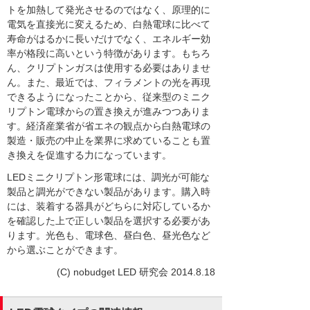
トを加熱して発光させるのではなく、原理的に
電気を直接光に変えるため、白熱電球に比べて
寿命がはるかに長いだけでなく、エネルギー効
率が格段に高いという特徴があります。もちろ
ん、クリプトンガスは使用する必要はありませ
ん。また、最近では、フィラメントの光を再現
できるようになったことから、従来型のミニク
リプトン電球からの置き換えが進みつつありま
す。経済産業省が省エネの観点から白熱電球の
製造・販売の中止を業界に求めていることも置
き換えを促進する力になっています。
LEDミニクリプトン形電球には、調光が可能な
製品と調光ができない製品があります。購入時
には、装着する器具がどちらに対応しているか
を確認した上で正しい製品を選択する必要があ
ります。光色も、電球色、昼白色、昼光色など
から選ぶことができます。
(C) nobudget LED 研究会 2014.8.18