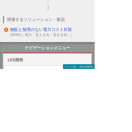
関連するソリューション・製品
無駄と無理のない電力コスト対策
（BEMS／電力「見える化・見せる化」）
ナビゲーションメニュー
LED照明
ページID：00116655
蛍光灯の2027年問題
ダブルでBCP対策
総務の方必見！ LEDで経費削減
除菌ができるLED照明
電気代削減・節電の対策にはLED照明と照明コ