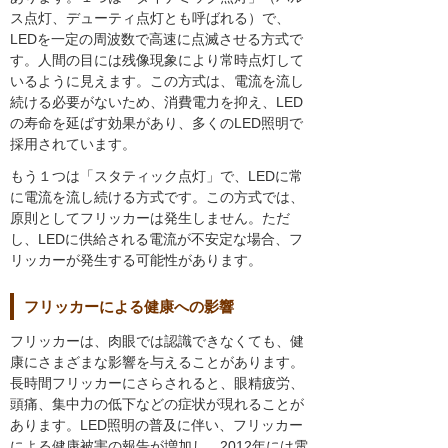
ス点灯、デューティ点灯とも呼ばれる）で、
LEDを一定の周波数で高速に点滅させる方式で
す。人間の目には残像現象により常時点灯して
いるように見えます。この方式は、電流を流し
続ける必要がないため、消費電力を抑え、LED
の寿命を延ばす効果があり、多くのLED照明で
採用されています。
もう１つは「スタティック点灯」で、LEDに常
に電流を流し続ける方式です。この方式では、
原則としてフリッカーは発生しません。ただ
し、LEDに供給される電流が不安定な場合、フ
リッカーが発生する可能性があります。
フリッカーによる健康への影響
フリッカーは、肉眼では認識できなくても、健
康にさまざまな影響を与えることがあります。
長時間フリッカーにさらされると、眼精疲労、
頭痛、集中力の低下などの症状が現れることが
あります。LED照明の普及に伴い、フリッカー
による健康被害の報告が増加し、2012年には電