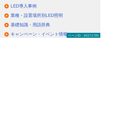
LED導入事例
業種・設置場所別LED照明
基礎知識・用語辞典
キャンペーン・イベント情報
ページID：00271795
キャンペーン
関連するソリューション・製品
無駄と無理のない電力コスト対策
（BEMS／電力「見える化・見せる化」）
ナビゲーションメニュー
LED照明
蛍光灯の2027年問題