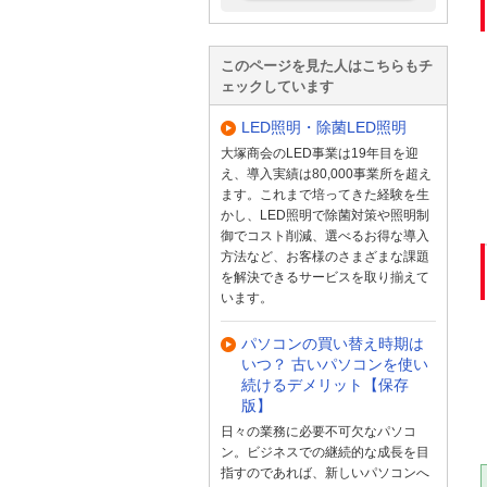
このページを見た人はこちらもチ
ェックしています
LED照明・除菌LED照明
大塚商会のLED事業は19年目を迎
え、導入実績は80,000事業所を超え
ます。これまで培ってきた経験を生
かし、LED照明で除菌対策や照明制
御でコスト削減、選べるお得な導入
方法など、お客様のさまざまな課題
を解決できるサービスを取り揃えて
います。
パソコンの買い替え時期は
いつ？ 古いパソコンを使い
続けるデメリット【保存
版】
日々の業務に必要不可欠なパソコ
ン。ビジネスでの継続的な成長を目
指すのであれば、新しいパソコンへ