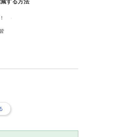
削減する方法
！
皆
る