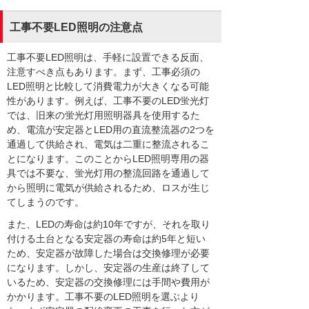
工事不要LED照明の注意点
工事不要LED照明は、手軽に設置できる反面、
注意すべき点もあります。まず、工事必須の
LED照明と比較して消費電力が大きくなる可能
性があります。例えば、工事不要のLED蛍光灯
では、旧来の蛍光灯用照明器具を使用するた
め、電流が安定器とLED用の直流整流器の2つを
通過して供給され、電気は二重に整流されるこ
とになります。このことからLED照明専用の器
具では不要な、蛍光灯用の整流回路を通過して
から照明に電気が供給されるため、ロスが生じ
てしまうのです。
また、LEDの寿命は約10年ですが、それを取り
付ける土台となる安定器の寿命は約5年と短い
ため、安定器が故障した場合は交換修理が必要
になります。しかし、安定器の生産は終了して
いるため、安定器の交換修理には手間や費用が
かかります。工事不要のLED照明を選ぶより