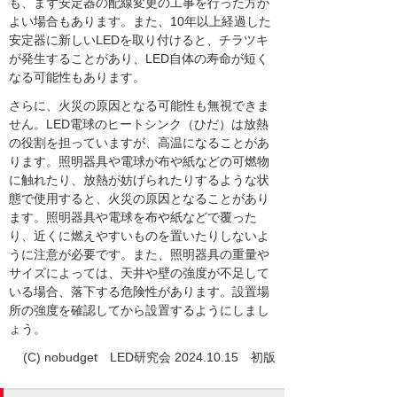
も、まず安定器の配線変更の工事を行った方が
よい場合もあります。また、10年以上経過した
安定器に新しいLEDを取り付けると、チラツキ
が発生することがあり、LED自体の寿命が短く
なる可能性もあります。
さらに、火災の原因となる可能性も無視できま
せん。LED電球のヒートシンク（ひだ）は放熱
の役割を担っていますが、高温になることがあ
ります。照明器具や電球が布や紙などの可燃物
に触れたり、放熱が妨げられたりするような状
態で使用すると、火災の原因となることがあり
ます。照明器具や電球を布や紙などで覆った
り、近くに燃えやすいものを置いたりしないよ
うに注意が必要です。また、照明器具の重量や
サイズによっては、天井や壁の強度が不足して
いる場合、落下する危険性があります。設置場
所の強度を確認してから設置するようにしまし
ょう。
(C) nobudget LED研究会 2024.10.15 初版