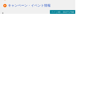
キャンペーン・イベント情報
ページID：00271798
キャンペーン
関連するソリューション・製品
無駄と無理のない電力コスト対策
（BEMS／電力「見える化・見せる化」）
ナビゲーションメニュー
LED照明
蛍光灯の2027年問題
ダブルでBCP対策