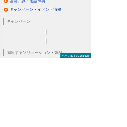
基礎知識・用語辞典
キャンペーン・イベント情報
キャンペーン
関連するソリューション・製品
ページID：00161526
無駄と無理のない電力コスト対策
（BEMS／電力「見える化・見せる化」）
ナビゲーションメニュー
LED照明
蛍光灯の2027年問題
ダブルでBCP対策