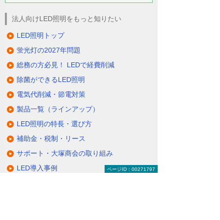
法人向けLED照明をもっと知りたい
LED照明トップ
蛍光灯の2027年問題
総務の方必見！ LEDで経費削減
除菌ができるLED照明
電気代削減・節電対策
製品一覧（ラインアップ）
LED照明の特長・選び方
補助金・税制・リース
サポート・大塚商会の取り組み
LED導入事例
ページID：00271797
業種・設置場所別LED照明
基礎知識・用語辞典
キャンペーン・イベント情報