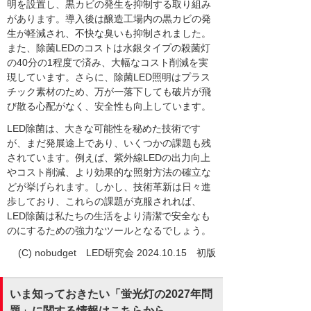
明を設置し、黒カビの発生を抑制する取り組み
があります。導入後は醸造工場内の黒カビの発
生が軽減され、不快な臭いも抑制されました。
また、除菌LEDのコストは水銀タイプの殺菌灯
の40分の1程度で済み、大幅なコスト削減を実
現しています。さらに、除菌LED照明はプラス
チック素材のため、万が一落下しても破片が飛
び散る心配がなく、安全性も向上しています。
LED除菌は、大きな可能性を秘めた技術です
が、まだ発展途上であり、いくつかの課題も残
されています。例えば、紫外線LEDの出力向上
やコスト削減、より効果的な照射方法の確立な
どが挙げられます。しかし、技術革新は日々進
歩しており、これらの課題が克服されれば、
LED除菌は私たちの生活をより清潔で安全なも
のにするための強力なツールとなるでしょう。
(C) nobudget LED研究会 2024.10.15 初版
いま知っておきたい「蛍光灯の2027年問
題」に関する情報はこちらから