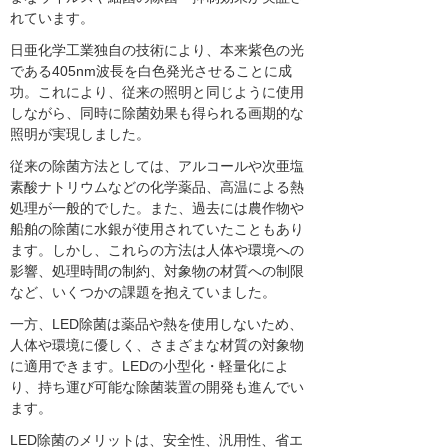
れています。
日亜化学工業独自の技術により、本来紫色の光
である405nm波長を白色発光させることに成
功。これにより、従来の照明と同じように使用
しながら、同時に除菌効果も得られる画期的な
照明が実現しました。
従来の除菌方法としては、アルコールや次亜塩
素酸ナトリウムなどの化学薬品、高温による熱
処理が一般的でした。また、過去には農作物や
船舶の除菌に水銀が使用されていたこともあり
ます。しかし、これらの方法は人体や環境への
影響、処理時間の制約、対象物の材質への制限
など、いくつかの課題を抱えていました。
一方、LED除菌は薬品や熱を使用しないため、
人体や環境に優しく、さまざまな材質の対象物
に適用できます。LEDの小型化・軽量化によ
り、持ち運び可能な除菌装置の開発も進んでい
ます。
LED除菌のメリットは、安全性、汎用性、省エ