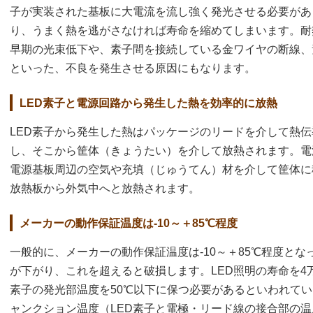
子が実装された基板に大電流を流し強く発光させる必要があ
り、うまく熱を逃がさなければ寿命を縮めてしまいます。耐
早期の光束低下や、素子間を接続している金ワイヤの断線、
といった、不良を発生させる原因にもなります。
LED素子と電源回路から発生した熱を効率的に放熱
LED素子から発生した熱はパッケージのリードを介して熱
し、そこから筐体（きょうたい）を介して放熱されます。電
電源基板周辺の空気や充填（じゅうてん）材を介して筐体に
放熱板から外気中へと放熱されます。
メーカーの動作保証温度は-10～＋85℃程度
一般的に、メーカーの動作保証温度は-10～＋85℃程度と
が下がり、これを超えると破損します。LED照明の寿命を4
素子の発光部温度を50℃以下に保つ必要があるといわれて
ャンクション温度（LED素子と電極・リード線の接合部の温