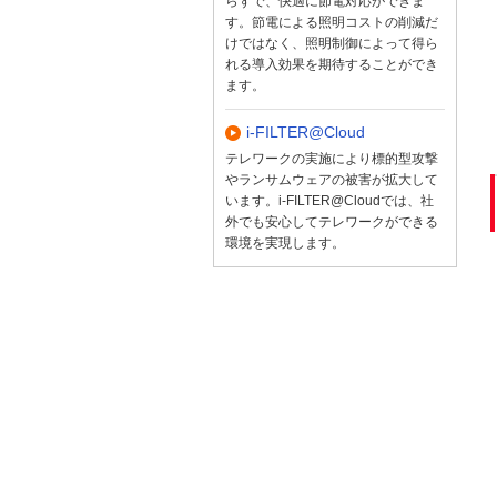
らずで、快適に節電対応ができま
す。節電による照明コストの削減だ
けではなく、照明制御によって得ら
れる導入効果を期待することができ
ます。
i-FILTER@Cloud
テレワークの実施により標的型攻撃
やランサムウェアの被害が拡大して
います。i-FILTER@Cloudでは、社
外でも安心してテレワークができる
環境を実現します。