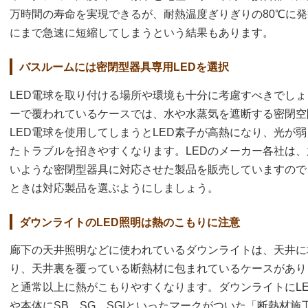
万時間の寿命を実現できるが、耐熱温度ぎりぎりの80℃に発熱
にまで急速に短縮してしまうという結果もあります。
バスルームには密閉型器具専用LEDを選択
LED電球を取り付ける場所や環境も十分に考慮すべきでし
ーで覆われているケースでは、水や水蒸気を遮断する密閉空
LED電球を使用してしまうとLED素子が高熱になり、光が
たトラブルを招きやすくなります。LEDのメーカー各社は、
いような密閉型器具に対応させた製品を販売していますので
ときは対応製品を選ぶようにしましょう。
ダウンライトのLED照明は熱のこもりに注意
廊下の天井照明などに使われているダウンライトは、天井に
り、天井裏を覆っている断熱材に包まれているケースがあり
と通常以上に熱がこもりやすくなります。ダウンライトにL
や本体にSB、SG、SGIといったマークがついた「断熱材