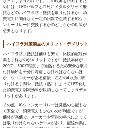
なってしまうわけです。この現象を回避するた
めには、LEDバルブと並列にメタルグリッド抵
抗などのハイフラ防止抵抗を取り付けるか、消
費電力に関係なく一定の回数で点滅するICウィ
ンカーリレーに交換するかのどちらかの対策が
必要となります。
ハイフラ対策製品のメリット・デメリット
ハイフラ防止抵抗は価格も安く、比較的配線作
業も手軽なのがメリットですが、抵抗本体が
200℃～300℃程度まで過熱するため安全な取り
付け場所を十分に考慮しなければならないほ
か、ウィンカーがある前後・左右の4カ所に取
り付ける手間や、抵抗（熱）によってLED化し
た消費電力削減効果が帳消しなってしまうデメ
リットがあります。
その点、ICウィンカーリレーは発熱の心配もな
く安全で、消費電力も少ないのが利点ですが、
価格が高価で、メーカーや車両の年式によって
は取り付けられないケースがあり、配線作業に