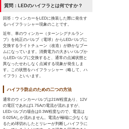
質問：LEDのハイフラとは何ですか？
回答：ウィンカーをLEDに換装した際に発生す
るハイフラッシャー現象のことです。
近年、車のウィンカー（ターンシグナルラン
プ）を純正のバルブ（電球）からLEDバルブに
交換するライトチューン（改造）が静かなブー
ムになっています。消費電力の大きいバルブか
らLEDバルブに交換すると、通常の点滅状態と
異なったせわしなく点滅する現象が発生しま
す。この状態をハイフラッシャー（略して、ハ
イフラ）といいます。
ハイフラ防止のための二つの方法
通常のウィンカーバルブは21W程度あり、12V
の電圧であれば1.75Aの電流が流れますが、
LEDバルブの場合は0.3W程度なので、電流は
0.025Aしか流れません。電流が極端に少なくな
るため球切れしたとリレーが判断しハイフラに