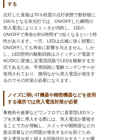
する
点灯した直後は70％程度の点灯状態で数秒後に
100％となる蛍光灯では、ON/OFFした瞬間の
突入電流によりエミッタが消耗し、1回の
ON/OFFで寿命が約1時間ずつ短くなるという特
性があります。一方、LEDは点滅に強く頻繁に
ON/OFFしても寿命に影響を与えません。しか
し、LED照明の駆動回路はスイッチング電源で
AC/DCに変換し定電流回路でLEDを駆動する方
式であるため、平滑回路に電解コンデンサーが
使用されており、微弱ながら突入電流が発生す
るのでその対策が必要になります。
ノイズに弱いIT機器や精密機器などを使用
する場所では突入電流対策が必要
事務所や倉庫などワンフロアに直菅型LEDラン
プを大量に導入する際には、突入電流が重複す
ることで力が増幅し、スイッチや開閉器などの
接点溶着などの問題が発生するのを防ぐため、
突入電流を低く抑える回路設計をすることが重