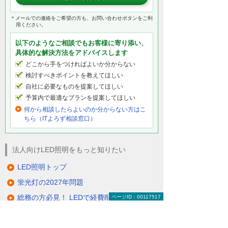
＊メールでの連絡をご希望の方も、お問い合わせボタンをご利
用ください。
以下のようなご相談でもお客様に寄り添い、
具体的な解決方法をアドバイスします
どこから手をつければよいか分からない
検討すべきポイントを教えてほしい
自社に必要なものを提案してほしい
予算内で最適なプランを提案してほしい
何から相談したらよいのか分からない方はこ
ちら（ITよろず相談窓口）
法人向けLED照明をもっと知りたい
LED照明トップ
蛍光灯の2027年問題
総務の方必見！ LEDで経費削減
ページID：00117517
除菌ができるLED照明