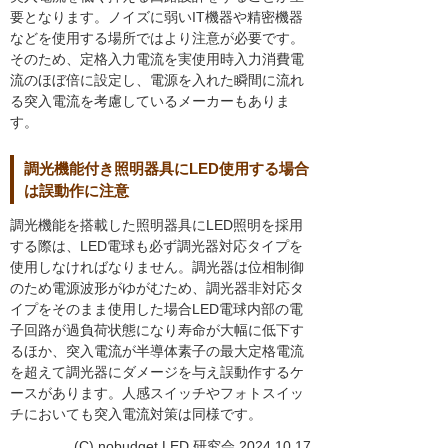
要となります。ノイズに弱いIT機器や精密機器
などを使用する場所ではより注意が必要です。
そのため、定格入力電流を実使用時入力消費電
流のほぼ倍に設定し、電源を入れた瞬間に流れ
る突入電流を考慮しているメーカーもありま
す。
調光機能付き照明器具にLED使用する場合
は誤動作に注意
調光機能を搭載した照明器具にLED照明を採用
する際は、LED電球も必ず調光器対応タイプを
使用しなければなりません。調光器は位相制御
のため電源波形がゆがむため、調光器非対応タ
イプをそのまま使用した場合LED電球内部の電
子回路が過負荷状態になり寿命が大幅に低下す
るほか、突入電流が半導体素子の最大定格電流
を超えて調光器にダメージを与え誤動作するケ
ースがあります。人感スイッチやフォトスイッ
チにおいても突入電流対策は同様です。
(C) nobudget LED 研究会 2024.10.17