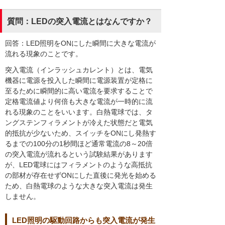
質問：LEDの突入電流とはなんですか？
回答：LED照明をONにした瞬間に大きな電流が
流れる現象のことです。
突入電流（インラッシュカレント）とは、電気
機器に電源を投入した瞬間に電源装置が定格に
至るために瞬間的に高い電流を要求することで
定格電流値より何倍も大きな電流が一時的に流
れる現象のことをいいます。白熱電球では、タ
ングステンフィラメントが冷えた状態だと電気
的抵抗が少ないため、スイッチをONにし発熱す
るまでの100分の1秒間ほど通常電流の8～20倍
の突入電流が流れるという試験結果があります
が、LED電球にはフィラメントのような高抵抗
の部材が存在せずONにした直後に発光を始める
ため、白熱電球のような大きな突入電流は発生
しません。
LED照明の駆動回路からも突入電流が発生