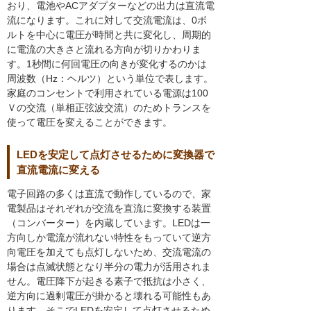
おり、電池やACアダプターなどの出力は直流電
流になります。これに対して交流電流は、0ボ
ルトを中心に電圧が時間と共に変化し、周期的
に電流の大きさと流れる方向が切りかわりま
す。1秒間に何回電圧の向きが変化するのかは
周波数（Hz：ヘルツ）という単位で表します。
家庭のコンセントで利用されている電源は100
Ｖの交流（単相正弦波交流）のためトランスを
使って電圧を変えることができます。
LEDを安定して点灯させるために変換器で
直流電流に変える
電子回路の多くは直流で動作しているので、家
電製品はそれぞれが交流を直流に変換する装置
（コンバーター）を内蔵しています。LEDは一
方向しか電流が流れない特性をもっていて逆方
向電圧を加えても点灯しないため、交流電流の
場合は点滅状態となり半分の電力が活用されま
せん。電圧降下が起きる素子で抵抗は小さく、
逆方向に過剰電圧が掛かると壊れる可能性もあ
ります。そこでLEDを安定して点灯させるため