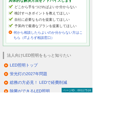
具体的な解決方法をアドバイスします
どこから手をつければよいか分からない
検討すべきポイントを教えてほしい
自社に必要なものを提案してほしい
予算内で最適なプランを提案してほしい
何から相談したらよいのか分からない方はこ
ちら（ITよろず相談窓口）
法人向けLED照明をもっと知りたい
LED照明トップ
蛍光灯の2027年問題
総務の方必見！ LEDで経費削減
ページID：00117516
除菌ができるLED照明
電気代削減・節電対策
製品一覧（ラインアップ）
LED照明の特長・選び方
補助金・税制・リース