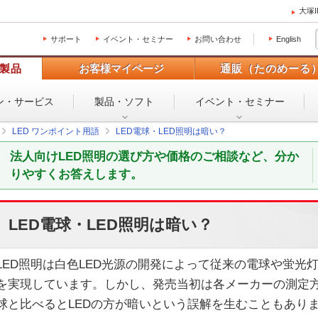
大塚
サポート
イベント・セミナー
お問い合わせ
English
製品
お客様マイページ
通販（たのめーる
ン・
サービス
製品・ソフト
イベント・
セミナー
LED ワンポイント用語
LED電球・LED照明は暗い？
法人向けLED照明の選び方や価格のご相談など、分か
りやすくお答えします。
LED電球・LED照明は暗い？
LED照明は白色LED光源の開発によって従来の電球や蛍光
を実現しています。しかし、発売当初は各メーカーの測定
球と比べるとLEDの方が暗いという誤解を生むこともあり