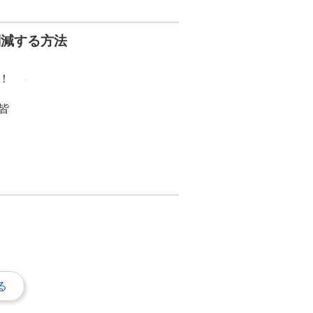
削減する方法
！
皆
る