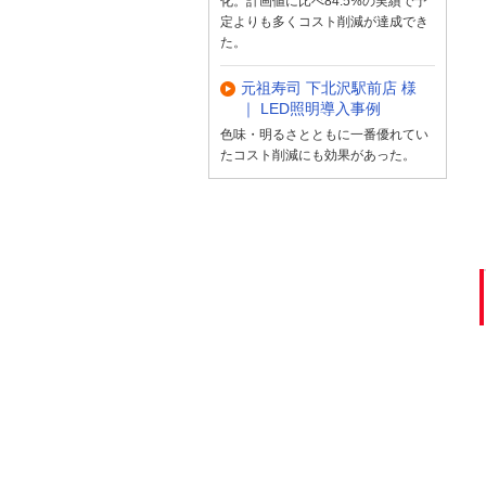
化。計画値に比べ84.5%の実績で予
定よりも多くコスト削減が達成でき
た。
元祖寿司 下北沢駅前店 様
｜ LED照明導入事例
色味・明るさとともに一番優れてい
たコスト削減にも効果があった。