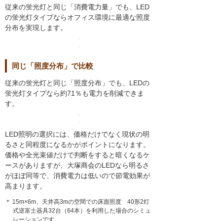
従来の蛍光灯と同じ「消費電力量」でも、LED
の蛍光灯タイプならオフィス環境に最適な照度
分布を実現します。
同じ「照度分布」で比較
従来の蛍光灯と同じ「照度分布」でも、LEDの
蛍光灯タイプなら約71％も電力を削減できま
す。
LED照明の選択には、価格だけでなく現状の明
るさと同程度になるかがポイントになります。
価格や全光束値だけで判断をすると暗くなるケ
ースがありますが、大塚商会のLEDなら明るさ
がほぼ同等で、消費電力は低いので節電効果が
高まります。
＊ 15m×6m、天井高3mの空間での床面照度 40形2灯
式逆富士器具32台（64本）を利用した場合のシミュ
レーションです。