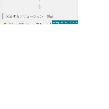
関連するソリューション・製品
ページID：00175328
無駄と無理のない電力コスト対策
（BEMS／電力「見える化・見せる化」）
ナビゲーションメニュー
LED照明
蛍光灯の2027年問題
ダブルでBCP対策
総務の方必見！ LEDで経費削減
除菌ができるLED照明
電気代削減・節電の対策にはLED照明と照明コ