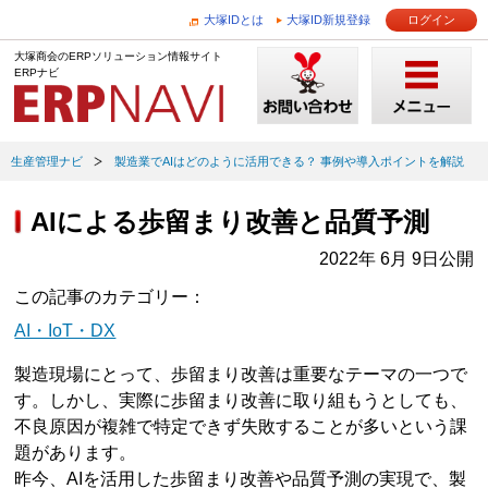
大塚IDとは
大塚ID新規登録
ログイン
大塚商会のERPソリューション情報サイト
ERPナビ
生産管理ナビ
製造業でAIはどのように活用できる？ 事例や導入ポイントを解説
AIによる歩留まり改善と品質予測
2022年 6月 9日公開
この記事のカテゴリー
AI・IoT・DX
製造現場にとって、歩留まり改善は重要なテーマの一つで
す。しかし、実際に歩留まり改善に取り組もうとしても、
不良原因が複雑で特定できず失敗することが多いという課
題があります。
昨今、AIを活用した歩留まり改善や品質予測の実現で、製