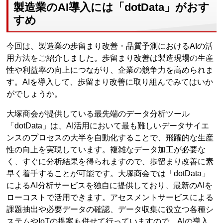
製造業のAI導入には「dotData」がおす
すめ
今回は、製造業の歩留まり改善・品質予測におけるAIの活
用方法をご紹介しました。歩留まり改善は製造現場の生産
性や利益率の向上につながり、企業の競争力を高められま
す。AIを導入して、歩留まり改善に取り組んでみてはいか
がでしょうか。
大塚商会が提供している最先端のデータ分析ツール
「dotData」は、AI活用において最も難しいデータサイエ
ンスのプロセスの大半を自動化することで、飛躍的な生産
性の向上を実現しています。複雑なデータ加工が必要な
く、すぐに分析結果を得られますので、歩留まり改善に素
早く着手することが可能です。大塚商会では「dotData」
によるAI分析サービスを独自に提供しており、最新のAIを
ローコストで活用できます。アセスメントサービスによる
課題抽出や必要データの確認、データ収集に役立つ各種シ
ステムやIoTの提案も併せて行っていますので、AIの導入