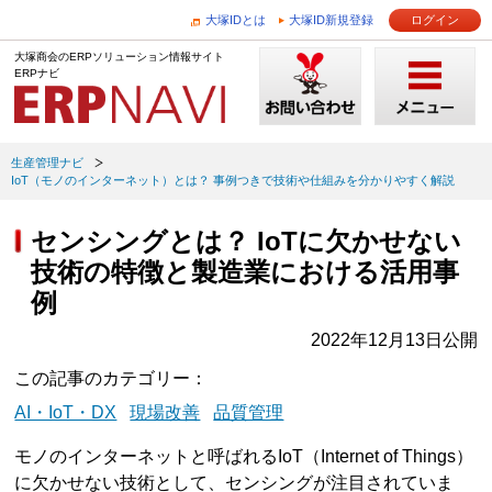
大塚IDとは
大塚ID新規登録
ログイン
大塚商会のERPソリューション情報サイト
ERPナビ
生産管理ナビ
IoT（モノのインターネット）とは？ 事例つきで技術や仕組みを分かりやすく解説
センシングとは？ IoTに欠かせない
技術の特徴と製造業における活用事
例
2022年12月13日公開
この記事のカテゴリー
AI・IoT・DX
現場改善
品質管理
モノのインターネットと呼ばれるIoT（Internet of Things）
に欠かせない技術として、センシングが注目されていま