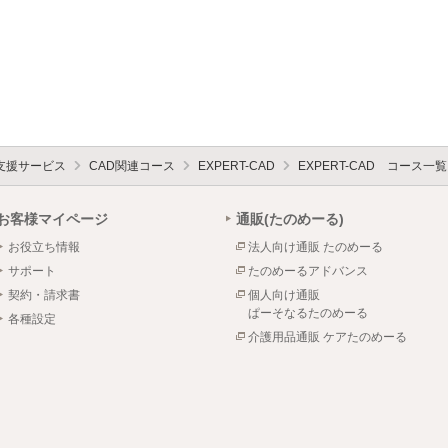
支援サービス
CAD関連コース
EXPERT-CAD
EXPERT-CAD コース一覧
お客様マイページ
通販(たのめーる)
お役立ち情報
法人向け通販 たのめーる
サポート
たのめーるアドバンス
契約・請求書
個人向け通販
ぱーそなるたのめーる
各種設定
介護用品通販 ケアたのめーる