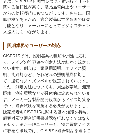
また、CISPR15に適合した照明器具はノイズに
関する信頼性が高く、製品品質向上やユーザー
からの信頼獲得にもつながります。さらに、国
際規格であるため、適合製品は世界各国で販売
可能となり、メーカーにとってビジネスチャン
ス拡大にもつながります。
照明業界やユーザーの対応
CISPR15では、照明器具の種類や用途に応じ
て、ノイズの許容値や測定方法が細かく規定し
ています。例えば、家庭用照明、オフィス照
明、街路灯など、それぞれの照明器具に対し
て、適切なノイズレベルが設定されています。
また、測定方法についても、周波数帯域、測定
距離、測定環境などが具体的に定められていま
す。メーカーは製品開発段階からノイズ対策を
行い、適合試験を実施する必要がありますし、
販売業者もCISPR15に関する基本知識を持ち、
顧客対応や適合証明書確認を行わなくてはなり
ません。また一般ユーザーも、特に電磁ノイズ
に敏感な環境では、CISPR15適合製品を選ぶこ