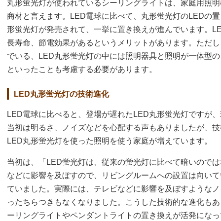
丸形蛍光灯が使われているシーリングライトは、家庭用照明
商材と言えます。LED電球に比べて、丸形蛍光灯のLEDの置
形蛍光灯が発売されて、一挙に置き換えが進んでいます。L
長寿命、節電効果があるというメリットがあります。ただし
でいる、LED丸形蛍光灯の中には照明器具と照明が一体型
といったことも考慮する必要があります。
LED丸形蛍光灯の技術進化
LED電球に比べると、登場が遅れたLED丸形蛍光灯ですが
当初は明るさ、ノイズなどを心配する声もありましたが、技
LED丸形蛍光灯を使った照明を使う家庭が増えています。
当初は、「LED蛍光灯は、従来の蛍光灯に比べて暗いので
などに影響を及ぼすので、リビングルームへの設置は向いて
ていました。実際には、テレビなどに影響を及ぼすようなノ
ったちらつきもなくなりました。こうした技術的な進化もあ
ーリングライトやペンダントライトの置き換えが活発になっ