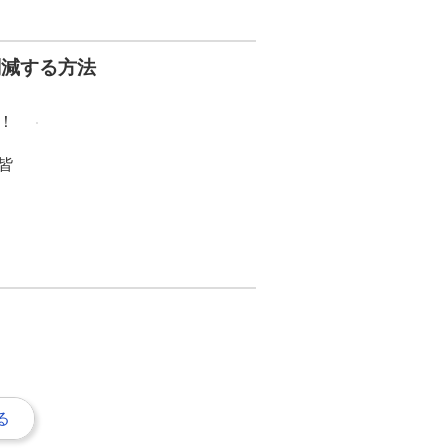
削減する方法
！
皆
る