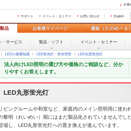
大塚
サポート
イベント・セミナー
お問い合わせ
English
製品
お客様マイページ
通販（たのめーる
ン・
サービス
製品・ソフト
イベント・
セミナー
LEDの基礎知識
LED蛍光灯・蛍光管型
LED丸型蛍光灯
法人向けLED照明の選び方や価格のご相談など、分か
りやすくお答えします。
LED丸形蛍光灯
リビングルームや和室など、家庭内のメイン照明用に使われ
の黎明（れいめい）期にはまだ製品化されていませんでした
登場し、LED丸形蛍光灯への置き換えが進んでいます。