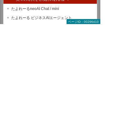
たよれーるneoAI Chat / mini
たよれーる ビジネスAIエージェント
ページID：00296410
IBM Bob
AVILEN 生成AI研修サービス
美琴Eye
OPTiM AI Camera Enterprise
T-4OO
POCKETALK S2
AutoMemo
Notta
AnyForm OCR
DynaEye
FormOCR
LAQOOT
RICOH 受領請求書サービス