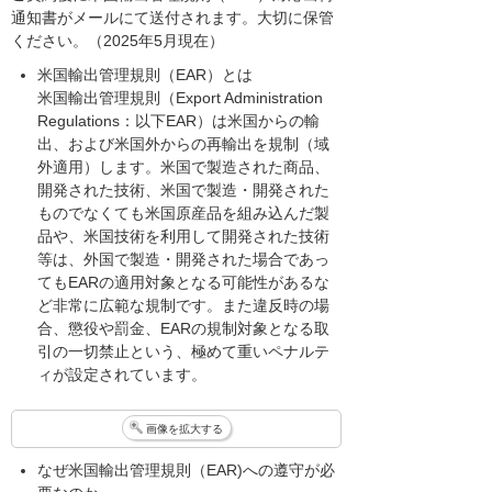
通知書がメールにて送付されます。大切に保管
ください。（2025年5月現在）
米国輸出管理規則（EAR）とは
米国輸出管理規則（Export Administration
Regulations：以下EAR）は米国からの輸
出、および米国外からの再輸出を規制（域
外適用）します。米国で製造された商品、
開発された技術、米国で製造・開発された
ものでなくても米国原産品を組み込んだ製
品や、米国技術を利用して開発された技術
等は、外国で製造・開発された場合であっ
てもEARの適用対象となる可能性があるな
ど非常に広範な規制です。また違反時の場
合、懲役や罰金、EARの規制対象となる取
引の一切禁止という、極めて重いペナルテ
ィが設定されています。
画像を拡大する
なぜ米国輸出管理規則（EAR)への遵守が必