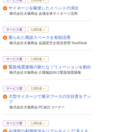
用を想定しています
サービス業
1,001名～
サイネージを駆使したイベントの演出
株式会社大塚商会 会場全体サイネージ活用
例えばお客様自身で情報を検索できるの
で、無人の接客はもちろん必要に応じて対
面接客ツールとしても使うことができ、人
サービス業
1,001名～
材のスキルに依存することなく安心してご
限られた商談スペースを有効活用
活用いただけます
株式会社大塚商会 会議室空き状況管理 YourDesk
サービス業
1,001名～
さらにタブレットだけではなく既存の大型
テレビに映像を流してお客様の興味を引き
緊急地震速報の新たなソリューションを創出
付け、お客様はタブレットでコンテンツを
株式会社大塚商会 介護施設向け緊急地震速報
閲覧・検索し持ち帰ることが可能となりま
す
サービス業
1,001名～
ABook SmartLinkは量販店・スーパー・百貨
大型サイネージで展示ブースの注目度をアッ
店・ショッピングモールなどの店舗や観光
プ
名所・ショールーム・美術館・展示場など
株式会社大塚商会 PC紹介コーナー
のさまざまな施設でご活用いただけます。
広告だけでなく、販促、接客までもカバ
サービス業
1,001名～
ー。
会議室の利用状況をリアルタイムで“見える