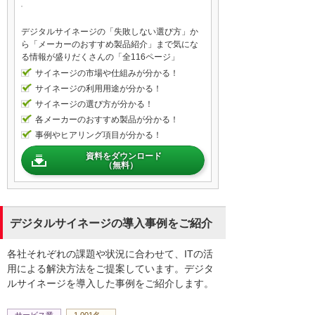
情報を検索したり、動くコンテンツを閲覧
することができます
デジタルサイネージの「失敗しない選び方」か
ら「メーカーのおすすめ製品紹介」まで気にな
欲しい情報があればBeacon、QRコード、短
る情報が盛りだくさんの「全116ページ」
縮urlを利用して持ち帰ることができます
サイネージの市場や仕組みが分かる！
サイネージの利用用途が分かる！
サイネージの選び方が分かる！
そして、メール、SNS、リンクで拡散する
各メーカーのおすすめ製品が分かる！
ことや、情報を検索したり動くコンテンツ
事例やヒアリング項目が分かる！
を閲覧することができます
資料をダウンロード
（無料）
店舗・施設から持ち帰った、場所・時間・
コンテンツの閲覧確認ができます
その情報をもとに、お客様へPUSH通知でお
デジタルサイネージの導入事例をご紹介
知らせしたり新しいコンテンツを配布する
など店舗・施設とお客様をつなぎます
各社それぞれの課題や状況に合わせて、ITの活
用による解決方法をご提案しています。デジタ
ルサイネージを導入した事例をご紹介します。
こうした多くの機能を兼ね備えたABook
SmartLinkの利用支援としては接客・販促利