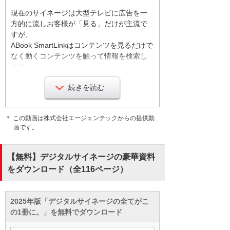
現在のサイネージは大型テレビに広告を一
方的に流しお客様が「見る」だけが主流で
すが、
ABook SmartLinkはコンテンツを見るだけで
なく動くコンテンツを触って情報を検索し
たり
欲しい情報を持ち帰って友人と共有できま
続きを読む
す
さらに販促・接客ツールとして効果測定の
明確化と
＊ この動画は株式会社エージェンテックからの提供動
店舗とお客様をつなぐことができるサイネ
画です。
ージの次世代ソリューションです
【無料】デジタルサイネージの豪華資料
「見る」は決まったスケジュールで、コン
をダウンロード（全116ページ）
テンツを配信しタブレットや大型テレビに
コンテンツを流すことができます
2025年版「デジタルサイネージの全てがこ
の1冊に。」を無料でダウンロード
興味をもったコンテンツを触って、欲しい