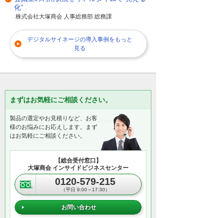
そして効果を見える化し、お客様とつなが
化”
ることができるサイネージの次世代ソリュ
株式会社大塚商会 人事総務部 総務課
ーションがABook SmartLinkなのです
デジタルサイネージの導入事例をもっと
見る
まずはお気軽にご相談ください。
製品の選定やお見積りなど、お客
様のお悩みにお応えします。まず
はお気軽にご相談ください。
【総合受付窓口】
大塚商会 インサイドビジネスセンター
0120-579-215
（平日 9:00～17:30）
お問い合わせ